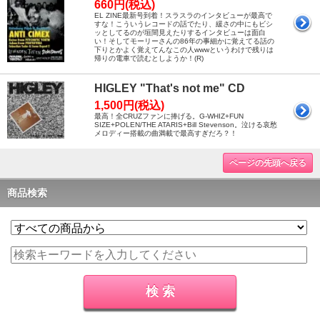
660円(税込)
EL ZINE最新号到着！スラスラのインタビューが最高で
すな！こういうレコードの話でたり、緩さの中にもビシ
ッとしてるのが垣間見えたりするインタビューは面白
い！そしてモーリーさんの86年の事細かに覚えてる話の
下りとかよく覚えてんなこの人wwwというわけで残りは
帰りの電車で読むとしようか！(R)
HIGLEY "That's not me" CD
1,500円(税込)
最高！全CRUZファンに捧げる。G-WHIZ+FUN
SIZE+POLEN/THE ATARIS+Bill Stevenson。泣ける哀愁
メロディー搭載の曲満載で最高すぎだろ？！
ページの先頭へ戻る
商品検索