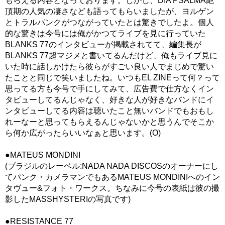
もらえる内容となっております。しかし、DIA PSALMA絶
頂期の人気の凄さなども語ってもらいましたが、ヨルゲン
とトラルパンクがつながっていたとは驚きでしたよ。個人
的な驚きは今号には俺がかつてライブを見に行っていた
BLANKS 77のインタビューが掲載されてて、編集長が
BLANKS 77超マジメと書いてるんだけど、俺もライブ見に
いた時に話しかけたら彼らがすごい良い人でまじめで驚い
たことと同じで笑いましたね。いつもEL ZINEって何？って
思ってる方も今号で手にしてみて、広告費で仕方なくイン
タビューしてるんじゃなく、好きな人が好きなバンドにイ
ンタビューしてる内容は聴いたこと無いバンドでもおもし
れーなーと思ってもらえるんじゃないかと思うんでそこか
ら何か広がったらいいなぁと思います。(O)
●MATEUS MONDINI
(ブラジルのレーベル:NADA NADA DISCOSのオーナーにし
てパンク・カメラマンでもあるMATEUS MONDINIへのイン
タヴュー&フォト・ワークス。ちなみに今号の表紙は彼の撮
影したMASSHYSTERIの写真です)
●RESISTANCE 77