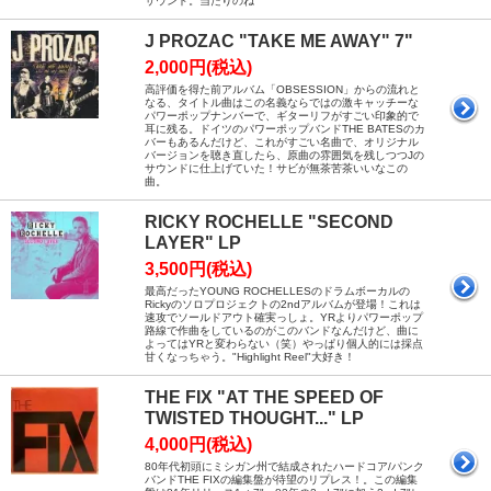
サウンド。当たりのね
J PROZAC "TAKE ME AWAY" 7"
2,000円(税込)
高評価を得た前アルバム「OBSESSION」からの流れと
なる、タイトル曲はこの名義ならではの激キャッチーな
パワーポップナンバーで、ギターリフがすごい印象的で
耳に残る。ドイツのパワーポップバンドTHE BATESのカ
バーもあるんだけど、これがすごい名曲で、オリジナル
バージョンを聴き直したら、原曲の雰囲気を残しつつJの
サウンドに仕上げていた！サビが無茶苦茶いいなこの
曲。
RICKY ROCHELLE "SECOND
LAYER" LP
3,500円(税込)
最高だったYOUNG ROCHELLESのドラムボーカルの
Rickyのソロプロジェクトの2ndアルバムが登場！これは
速攻でソールドアウト確実っしょ。YRよりパワーポップ
路線で作曲をしているのがこのバンドなんだけど、曲に
よってはYRと変わらない（笑）やっぱり個人的には採点
甘くなっちゃう。"Highlight Reel"大好き！
THE FIX "AT THE SPEED OF
TWISTED THOUGHT..." LP
4,000円(税込)
80年代初頭にミシガン州で結成されたハードコア/パンク
バンドTHE FIXの編集盤が待望のリプレス！。この編集