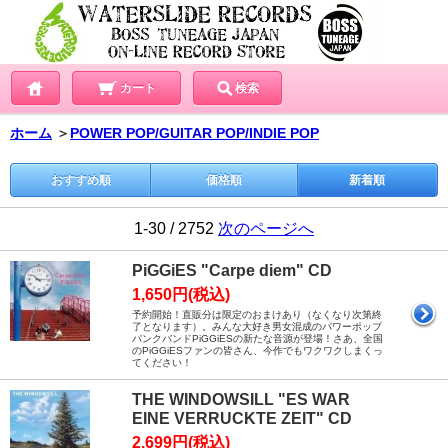
カート
検索
ホーム
＞
POWER POP/GUITAR POP/INDIE POP
おすすめ順
価格順
新着順
1-30 / 2752
次のページへ
PiGGiES "Carpe diem" CD
1,650円(税込)
予約開始！直販分は限定のおまけあり（なくなり次第終
了となります）。みんな大好き男女混成のパワーポップ
パンクバンドPiGGiESの新たな音源が登場！さあ、全国
のPiGGiESファンの皆さん、今作でもワクワクしまくっ
てください！
THE WINDOWSILL "ES WAR
EINE VERRUCKTE ZEIT" CD
2,699円(税込)