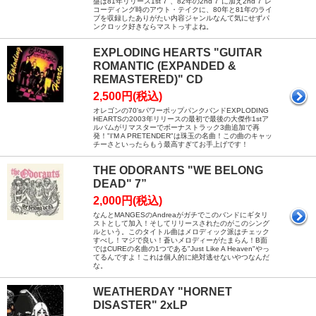
盤は81年リリース1st 7"、82年の2nd 7"に加え2nd 7"レ
コーディング時のアウト・テイクに、80年と81年のライ
ブを収録したありがたい内容ジャンルなんて気にせずパ
ンクロック好きならマストっすよね。
EXPLODING HEARTS "GUITAR
ROMANTIC (EXPANDED &
REMASTERED)" CD
2,500円(税込)
オレゴンの70'sパワーポップパンクバンドEXPLODING
HEARTSの2003年リリースの最初で最後の大傑作1stア
ルバムがリマスターでボーナストラック3曲追加で再
発！"I'M A PRETENDER"は珠玉の名曲！この曲のキャッ
チーさといったらもう最高すぎてお手上げです！
THE ODORANTS "WE BELONG
DEAD" 7”
2,000円(税込)
なんとMANGESのAndreaがガチでこのバンドにギタリ
ストとして加入！そしてリリースされたのがこのシング
ルという。このタイトル曲はメロディック派はチェック
すべし！マジで良い！蒼いメロディーがたまらん！B面
ではCUREの名曲の1つである"Just Like A Heaven"やっ
てるんですよ！これは個人的に絶対逃せないやつなんだ
な。
WEATHERDAY "HORNET
DISASTER" 2xLP