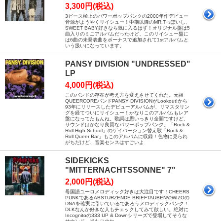
3,300円(税込)
3ピース極上のパワーポップパンクの2000年作デビュー
音源がようやくリイシュー！中期以降のMR.Tっぽいし、
SWEET BABY好きなら気に入るはず！オリジナル盤は5
曲入りのミニアルバムだったけど、このリイシュー盤に
は6曲の未発表曲をボーナスで追加されて1stアルバムと
いう扱いになっています。
PANSY DIVISION "UNDRESSED"
LP
4,000円(税込)
このバンドの存在が考え方を変えさせてくれた。元祖
QUEERCOREバンドPANSY DIVISIONがLookout!から
93年にリリースしたデビューアルバムが、リマスタリン
グを経てついにリイシュー！かなりこのアルバムもレア
盤になってたもんね。歌詞は思いっきり全開ですけど、
サウンドはかなり良質なパワーポップパンク。「Rock &
Roll High School」のゲイバージョン替え歌「Rock &
Roll Queer Bar」もこのアルバムに収録！色物に見られ
がちだけど、音楽センスはすごいよ
SIDEKICKS
"MITTERNACHTSSONNE" 7"
2,000円(税込)
母国語ユーロメロディック好きは大注目です！CHEERS
PUNKであるABSTURZENDE BRIEFTAUBENやWIZOの
DNAを確実に引いているであろうメロディックパンク！
DLKなんか好きな人もチェックしてみて欲しい。絶対に
Incognitoの333 UP & Downシリーズで登場してそうな