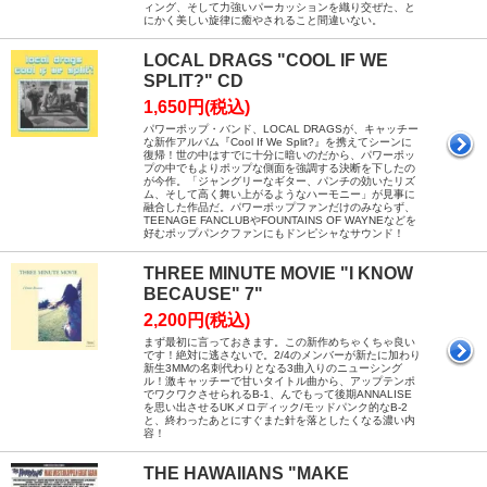
ィング、そして力強いパーカッションを織り交ぜた、と
にかく美しい旋律に癒やされること間違いない。
LOCAL DRAGS "COOL IF WE
SPLIT?" CD
1,650円(税込)
パワーポップ・バンド、LOCAL DRAGSが、キャッチー
な新作アルバム『Cool If We Split?』を携えてシーンに
復帰！世の中はすでに十分に暗いのだから、パワーポッ
プの中でもよりポップな側面を強調する決断を下したの
が今作。「ジャングリーなギター、パンチの効いたリズ
ム、そして高く舞い上がるようなハーモニー」が見事に
融合した作品だ。パワーポップファンだけのみならず、
TEENAGE FANCLUBやFOUNTAINS OF WAYNEなどを
好むポップパンクファンにもドンピシャなサウンド！
THREE MINUTE MOVIE "I KNOW
BECAUSE" 7"
2,200円(税込)
まず最初に言っておきます。この新作めちゃくちゃ良い
です！絶対に逃さないで。2/4のメンバーが新たに加わり
新生3MMの名刺代わりとなる3曲入りのニューシング
ル！激キャッチーで甘いタイトル曲から、アップテンポ
でワクワクさせられるB-1、んでもって後期ANNALISE
を思い出させるUKメロディック/モッドパンク的なB-2
と、終わったあとにすぐまた針を落としたくなる濃い内
容！
THE HAWAIIANS "MAKE