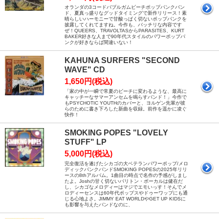
オランダの3コードバブルガムビーチポップパンクバン
ド、夏真っ盛りなグッドタイミングで新作リリース！素
晴らしいハーモニーで甘酸っぱく切ないポップパンクを
披露してくれてますね。今作も、バッチリな内容です
ぜ！QUEERS、TRAVOLTASからPARASITES、KURT
BAKER好きな人まで90年代スタイルのパワーポップパ
ンクが好きならば間違いない！
KAHUNA SURFERS "SECOND
WAVE" CD
1,650円(税込)
「家の中が一瞬で常夏のビーチに変わるような、最高に
キャッチーなサマーアンセムを鳴らすバンド！」今作で
もPSYCHOTIC YOUTHのカバーと、ヨルゲン先輩が彼
らのために書き下ろした新曲を収録。前作を遥かに凌ぐ
快作！
SMOKING POPES "LOVELY
STUFF" LP
5,000円(税込)
完全復活を遂げたシカゴの大ベテランパワーポップ/メロ
ディックパンクバンドSMOKING POPESの2025年リリ
ースの8thアルバム。1曲目の時点で名作の予感がしまし
たよ。Joshの甘く切ないバリトン・ボーカルは健在だ
し、シカゴなメロディーはマジでエモいっす！そんでメ
ロディーセンスは60年代ポップスやドゥーワップにも通
じる心地よさ。JIMMY EAT WORLDやGET UP KIDSに
も影響を与えたバンドなのに、