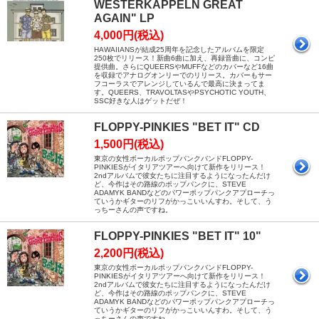
WESTERKAPPELN GREAT
AGAIN" LP
4,000円(税込)
HAWAIIANSが結成25周年を記念したアルバムを限定
250枚でリリース！新曲6曲に加え、再録音曲に、コンピ
提供曲。さらにQUEERSやMUFFなどのカバーなど16曲
を収録でアナログオンリーでのリリース。カバーもサー
フコーラスでアレンジしているんで最高に決まってま
す。QUEERS、TRAVOLTASやPSYCHOTIC YOUTH、
SSC好きな人はゲットだぜ！
FLOPPY-PINKIES "BET IT" CD
1,500円(税込)
東京の女性ボーカルポップパンクバンドFLOPPY-
PINKIESがイタリアツアーへ向けて新作をリリース！
2ndアルバムで彼女たちに注目するようになったんだけ
ど、今作はその路線のポップパンクに、STEVE
ADAMYK BANDなどのパワーポップパンクアプローチっ
ていうかギターのリフがかっこいいんすわ。そして、う
っちーさんの声ですね。
FLOPPY-PINKIES "BET IT" 10"
2,200円(税込)
東京の女性ボーカルポップパンクバンドFLOPPY-
PINKIESがイタリアツアーへ向けて新作をリリース！
2ndアルバムで彼女たちに注目するようになったんだけ
ど、今作はその路線のポップパンクに、STEVE
ADAMYK BANDなどのパワーポップパンクアプローチっ
ていうかギターのリフがかっこいいんすわ。そして、う
っちーさんの声ですね。