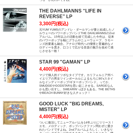
THE DAHLMANNS “LIFE IN
REVERSE” LP
3,300円(税込)
元YUM YUMSのアンドレ・ダールマンが妻と結成したノ
ルウェーのパワーポップバンドTHE DAHLMANNSの2nd
アルバム。15年以上の活動を経て完成した今作は、従来
のパワーポップを軸にグラムやニューウェーブ、ラモー
ンズ的要素も融合。アナログ時代への憧憬と普遍的なメ
ロディーを貫き、口コミで広がる音楽の魅力を改めて感
じさせる一枚！
STAR 99 "GAMAN" LP
4,400円(税込)
マジで個人的ドツボなタイプです。カリフォルニア州ベ
イエリアの男女ツインボーカルによるもろに90'sスタイ
ルなインディーポップ/ギターポップバンド。ってか、
SMUDGEやGODSTARを思い起こさせる。SARGEなん
かも思い出すし、SWEARIN'っぽさもある。THE BETHS
やBEACH BUNNY好きな人チェック！
GOOD LUCK "BIG DREAMS,
MISTER" LP
4,400円(税込)
ついに復活してニューアルバムを14年ぶりにリリース！
エモ、メロディック、ポップパンクファン問わずに愛さ
れたバンドですよね。2ndアルバムよろしく、いきなり