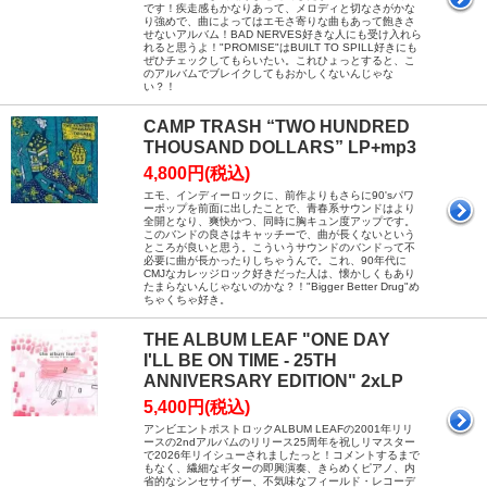
です！疾走感もかなりあって、メロディと切なさがかな
り強めで、曲によってはエモさ寄りな曲もあって飽きさ
せないアルバム！BAD NERVES好きな人にも受け入れら
れると思うよ！"PROMISE"はBUILT TO SPILL好きにも
ぜひチェックしてもらいたい。これひょっとすると、こ
のアルバムでブレイクしてもおかしくないんじゃな
い？！
CAMP TRASH “TWO HUNDRED
THOUSAND DOLLARS” LP+mp3
4,800円(税込)
エモ、インディーロックに、前作よりもさらに90'sパワ
ーポップを前面に出したことで、青春系サウンドはより
全開となり、爽快かつ、同時に胸キュン度アップです。
このバンドの良さはキャッチーで、曲が長くないという
ところが良いと思う。こういうサウンドのバンドって不
必要に曲が長かったりしちゃうんで。これ、90年代に
CMJなカレッジロック好きだった人は、懐かしくもあり
たまらないんじゃないのかな？！"Bigger Better Drug"め
ちゃくちゃ好き。
THE ALBUM LEAF "ONE DAY
I'LL BE ON TIME - 25TH
ANNIVERSARY EDITION" 2xLP
5,400円(税込)
アンビエントポストロックALBUM LEAFの2001年リリ
ースの2ndアルバムのリリース25周年を祝しリマスター
で2026年リイシューされましたっと！コメントするまで
もなく、繊細なギターの即興演奏、きらめくピアノ、内
省的なシンセサイザー、不気味なフィールド・レコーデ