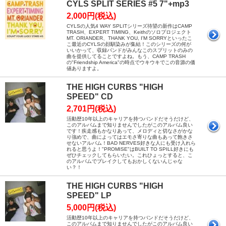
CYLS SPLIT SERIES #5 7"+mp3
2,000円(税込)
CYLSの人気4 WAY SPLITシリーズ待望の新作はCAMP
TRASH、EXPERT TIMING、Keithのソロプロジェクト
MT. ORIANDER、THANK YOU, I'M SORRYといったこ
こ最近のCYLSの顔馴染みが集結！このシリーズの何が
いいかって、収録バンドがみんなこのスプリットのみの
曲を提供してることですよね。もう、CAMP TRASH
の"Friendship America"の時点でウキウキでこの音源の価
値ありますよ。
THE HIGH CURBS "HIGH
SPEED" CD
2,701円(税込)
活動歴10年以上のキャリアを持つバンドだそうだけど、
このアルバムまで知りませんでしたがこのアルバム良い
です！疾走感もかなりあって、メロディと切なさがかな
り強めで、曲によってはエモさ寄りな曲もあって飽きさ
せないアルバム！BAD NERVES好きな人にも受け入れら
れると思うよ！"PROMISE"はBUILT TO SPILL好きにも
ぜひチェックしてもらいたい。これひょっとすると、こ
のアルバムでブレイクしてもおかしくないんじゃな
い？！
THE HIGH CURBS "HIGH
SPEED" LP
5,000円(税込)
活動歴10年以上のキャリアを持つバンドだそうだけど、
このアルバムまで知りませんでしたがこのアルバム良い