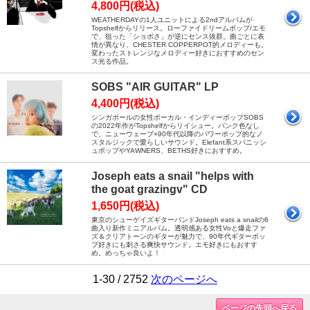
4,800円(税込)
WEATHERDAYの1人ユニットによる2ndアルバムが
Topshelfからリリース。ローファイドリームポップ/エモ
で、狙った「ショボさ」が逆にセンス抜群。曲ごとに表
情が異なり、CHESTER COPPERPOT的メロディーも。
変わったストレンジなメロディー好きにおすすめのセン
ス光る作品。
SOBS "AIR GUITAR" LP
4,400円(税込)
シンガポールの女性ボーカル・インディーポップSOBS
の2022年作がTopshelfからリイシュー。パンク色なし
で、ニューウェーブ×90年代以降のパワーポップ的なノ
スタルジックで愛らしいサウンド。Elefant系スパニッシ
ュポップやYAWNERS、BETHS好きにおすすめ。
Joseph eats a snail "helps with
the goat grazingv" CD
1,650円(税込)
東京のシューゲイズギターバンドJoseph eats a snailの6
曲入り新作ミニアルバム。透明感ある女性Voと爆走ファ
ズ＆クリアトーンのギターが魅力で、90年代ギターポッ
プ好きにも刺さる爽快サウンド。エモ好きにもおすす
め。めっちゃ良いよ！
1-30 / 2752
次のページへ
ページの先頭へ戻る