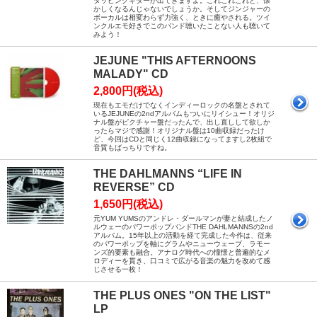
タッピングギターが出てきますよ。これこれこれと、懐
かしくなるんじゃないでしょうか。そしてジンジャーの
ボーカルは相変わらず力強く、ときに癒やされる。ツイ
ンクルエモ好きでこのバンド聴いたことない人も聴いて
みよう！
JEJUNE "THIS AFTERNOONS
MALADY" CD
2,800円(税込)
現在もエモだけでなくインディーロックの名盤とされて
いるJEJUNEの2ndアルバムもついにリイシュー！オリジ
ナル盤がピクチャー盤だったんで、出し直しして欲しか
ったらマジで感謝！オリジナル盤は10曲収録だったけ
ど、今回はCDと同じく12曲収録になってますし2枚組で
音質もばっちりですね。
THE DAHLMANNS “LIFE IN
REVERSE” CD
1,650円(税込)
元YUM YUMSのアンドレ・ダールマンが妻と結成したノ
ルウェーのパワーポップバンドTHE DAHLMANNSの2nd
アルバム。15年以上の活動を経て完成した今作は、従来
のパワーポップを軸にグラムやニューウェーブ、ラモー
ンズ的要素も融合。アナログ時代への憧憬と普遍的なメ
ロディーを貫き、口コミで広がる音楽の魅力を改めて感
じさせる一枚！
THE PLUS ONES "ON THE LIST"
LP