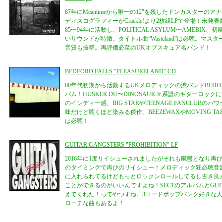
87年にMeantimeから唯一の12"を残したドンカスターのアナ
ディスコグラフィーがCrackle!より2枚組LPで登場！未発
85〜94年に活動し、POLITICAL ASYLUM〜AMEBIX
いサウンドが特徴。タイトル曲“Wasteland”は必聴。マ
音質も抜群。再評価必至のUKオブスキュア名バンド！
BEDFORD FALLS "PLEASURELAND" CD
00年代初期から活動するUKメロディックの渋バンドBEDFORD
バム！HUSKER DU〜DINOSAUR Jr.系譜のギターロックに
のインディー感、BIG STARやTEENAGE FANCLUB
味だけど聴くほど染みる傑作。BEEZEWAXやMOVING TARG
は必聴！
GUITAR GANGSTERS "PROHIBITION" LP
2016年に1度リイシューされましたがそれも廃盤となり再
のタイミングで再びのリイシュー！メロディック狂必聴音
に入れられてるけどもっとロックンロールしてるし古き良
ことができるのがいいんですよね！SECTのアルバムとGUITA
えてくれた！ってやつすね。3コードポップパンク好きな人も
ローチな曲もあるよ！