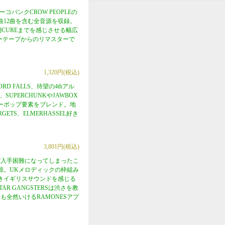
ーコパンクCROW PEOPLEの
表曲12曲を含む全音源を収録。
、初期CUREまでを感じさせる幅広
スターテープからのリマスターで
1,320円(税込)
 FALLS、待望の4thアル
、SUPERCHUNKやJAWBOX
のパワーポップ要素をブレンド。地
ETS、ELMERHASSEL好き
3,801円(税込)
び入手困難になってしまったこ
源。UKメロディックの枠組み
きイギリスサウンドを感じる
R GANGSTERSは渋さを教
全然いけるRAMONESアプ