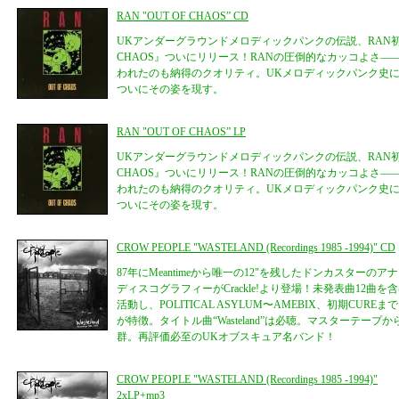
RAN "OUT OF CHAOS” CD
UKアンダーグラウンドメロディックパンクの伝説、RAN初期
CHAOS』ついにリリース！RANの圧倒的なカッコよさ―
われたのも納得のクオリティ。UKメロディックパンク史
ついにその姿を現す。
RAN "OUT OF CHAOS” LP
UKアンダーグラウンドメロディックパンクの伝説、RAN初期
CHAOS』ついにリリース！RANの圧倒的なカッコよさ―
われたのも納得のクオリティ。UKメロディックパンク史
ついにその姿を現す。
CROW PEOPLE "WASTELAND (Recordings 1985 -1994)" CD
87年にMeantimeから唯一の12"を残したドンカスターのアナ
ディスコグラフィーがCrackle!より登場！未発表曲12曲を
活動し、POLITICAL ASYLUM〜AMEBIX、初期CU
が特徴。タイトル曲“Wasteland”は必聴。マスターテー
群。再評価必至のUKオブスキュア名バンド！
CROW PEOPLE "WASTELAND (Recordings 1985 -1994)"
2xLP+mp3