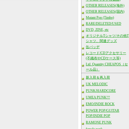
OTHER RELEASES(海外)
OTHER RELEASES(国内)
Mutant Pop (Timbo)
RARE/DELETED/USED
DVD, ZINE, etc
オリジナルTシャツ/その他T
シャツ、関連グッズ
缶バッヂ
レコード/CDアクセサリー
(不織布やCDケース等)
Ltd. Quantity CHEAPOS（セ
ール品）
新入荷＆再入荷
UK MELODIC
PUNK/HARDCORE
UMEA PUNK!!!
EMO/INDIE ROCK
POWER POP/GUITAR
POP/INDIE POP
RAMONE PUNK