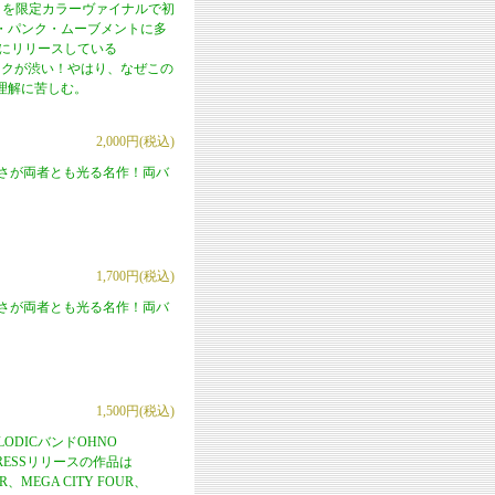
UN」を限定カラーヴァイナルで初
・パンク・ムーブメントに多
年にリリースしている
ワークが渋い！やはり、なぜこの
理解に苦しむ。
2,000円(税込)
の良さが両者とも光る名作！両バ
1,700円(税込)
の良さが両者とも光る名作！両バ
1,500円(税込)
ELODICバンドOHNO
XPRESSリリースの作品は
、MEGA CITY FOUR、