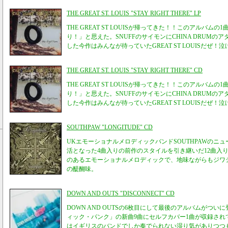
THE GREAT ST. LOUIS "STAY RIGHT THERE" LP
THE GREAT ST LOUISが帰ってきた！！このアルバム
り！」と思えた。SNUFFのサイモンにCHINA DRUM
した今作はみんなが待っていたGREAT ST LOUISだぜ！
THE GREAT ST. LOUIS "STAY RIGHT THERE" CD
THE GREAT ST LOUISが帰ってきた！！このアルバム
り！」と思えた。SNUFFのサイモンにCHINA DRUM
した今作はみんなが待っていたGREAT ST LOUISだぜ！
SOUTHPAW "LONGITUDE" CD
UKエモーショナルメロディックバンドSOUTHPAWのニ
活となった4曲入りの前作のスタイルを引き継いだ12曲入
のあるエモーショナルメロディックで、地味ながらもジワ
の醍醐味。
DOWN AND OUTS "DISCONNECT" CD
DOWN AND OUTSの6枚目にして最後のアルバムがつ
ィック・パンク」の新曲9曲にセルフカバー1曲が収録され
はイギリスのバンドでしか奏でられない湿り気がありつつ