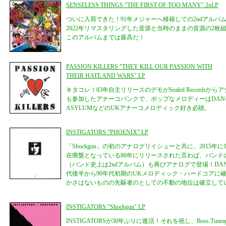
SENSELESS THINGS "THE FIRST OF TOO MANY" 2xLP
ついに入荷できた！91年メジャーへ移籍しての2ndアルバ
2022年リマスタリングした音源と当時のままの音源の2枚
このアルバムまでは最高だ！
PASSION KILLERS "THEY KILL OUR PASSION WITH
THEIR HATE AND WARS" LP
キタコレ！83年自主リリースのデモがSealed Recordsか
も参加したアナーコパンクで、ポップなメロディーはDANやFU
ASYLUMなどのUKアナーコメロディック好き必聴。
INSTIGATORS “PHOENIX” LP
「Shockgun」の初のアナログリイシューと共に、2015
在廃盤となっている86年にリリースされた言わば、バンドの
（バンド史上は2ndアルバム）も再びアナログで登場！DANや
代後半から90年代初期のUKメロディック・ハードコアに
かさはないものの先駆者のとしての不動の地位は確立して
INSTIGATORS "Shockgun" LP
INSTIGATORSが30年ぶりに復活！それを祝し、Boss Tune