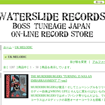
ホーム
>
UK MELODIC
UK MELODIC
並び順を変更
[
アルファ
全 [
1287
] 商品中 [
1
-
50
] 商品を表示しています。
THE MURDERBURGERS "TURNING 35 WAS AN
EMBARRASSMENT" 7"+mp3
MURDERBURGERSが復活！そしてニューシングルをリ
ロディー自体はWRONG LIFEとそんなに変わりはないも
MURDERBURGERSではポップパンク寄りなんだよな。でも
コーラスはメロディックの哀愁オーオーコーラスを搭載！