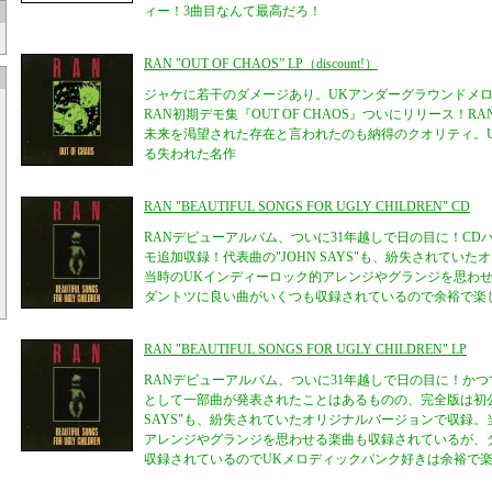
ィー！3曲目なんて最高だろ！
RAN "OUT OF CHAOS” LP（discount!）
ジャケに若干のダメージあり。UKアンダーグラウンドメ
RAN初期デモ集『OUT OF CHAOS』ついにリリース！
未来を渇望された存在と言われたのも納得のクオリティ。
る失われた名作
RAN "BEAUTIFUL SONGS FOR UGLY CHILDREN" CD
RANデビューアルバム、ついに31年越しで日の目に！CD
モ追加収録！代表曲の"JOHN SAYS"も、紛失されてい
当時のUKインディーロック的アレンジやグランジを思わ
ダントツに良い曲がいくつも収録されているので余裕で楽
RAN "BEAUTIFUL SONGS FOR UGLY CHILDREN" LP
RANデビューアルバム、ついに31年越しで日の目に！かつてSnu
として一部曲が発表されたことはあるものの、完全版は初公
SAYS"も、紛失されていたオリジナルバージョンで収録。
アレンジやグランジを思わせる楽曲も収録されているが、
収録されているのでUKメロディックパンク好きは余裕で