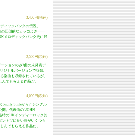
3,400円(税込)
ロディックパンクの伝説、
RANの圧倒的なカッコよさ――
UKメロディックパンク史に残
2,500円(税込)
バージョンのみ3曲の未発表デ
たオリジナルバージョンで収録。
せる楽曲も収録されているが、
しんでもらえる作品だ。
4,000円(税込)
ffy Smileから7"シングル
開。代表曲の"JOHN
当時のUKインディーロック的
ダントツに良い曲がいくつも
楽しんでもらえる作品だ。