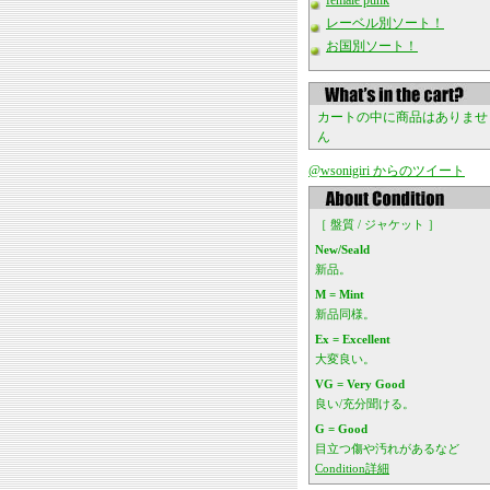
female punk
レーベル別ソート！
お国別ソート！
カートの中に商品はありませ
ん
@wsonigiri からのツイート
［ 盤質 / ジャケット ］
New/Seald
新品。
M = Mint
新品同様。
Ex = Excellent
大変良い。
VG = Very Good
良い/充分聞ける。
G = Good
目立つ傷や汚れがあるなど
Condition詳細