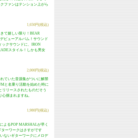
ックファンはテンション上がら
1,650円(税込)
きて嬉しい限り！BEAR
ンドのデビューアルバム！サウンド
ィックサウンドに、IRON
RADEスタイル！しかも男女
2,000円(税込)
されていた音源集がついに解禁
DRUMと名乗り活動を始めた時に
とリリースされたものだそう
り心掴まれますね。
1,980円(税込)
S）によるPOP MARSHALが早く
るギターワークはさすがです
間違いないギターワークにメロデ