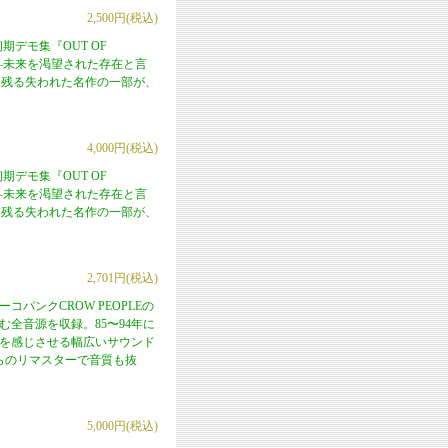
2,500円(税込)
デモ集『OUT OF
―未来を渇望された存在と言
に残る失われた名作の一部が、
4,000円(税込)
デモ集『OUT OF
―未来を渇望された存在と言
に残る失われた名作の一部が、
2,701円(税込)
ーコパンクCROW PEOPLEの
含む全音源を収録。85〜94年に
REまでを感じさせる幅広いサウンド
プからのリマスターで音質も抜
5,000円(税込)