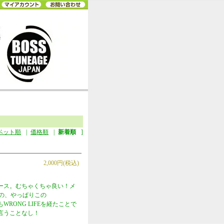
ベット順
|
価格順
|
新着順
]
2,000円(税込)
リース。むちゃくちゃ良い！メ
のの、やっぱりこの
WRONG LIFEを経たことで
言うことなし！