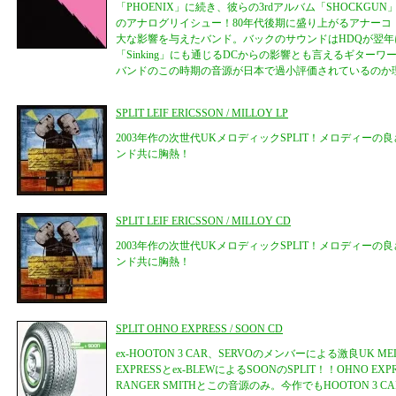
「PHOENIX」に続き、彼らの3rdアルバム「SHOCKG
のアナログリイシュー！80年代後期に盛り上がるアナーコ
大な影響を与えたバンド。バックのサウンドはHDQが翌
「Sinking」にも通じるDCからの影響とも言えるギター
バンドのこの時期の音源が日本で過小評価されているのか
SPLIT LEIF ERICSSON / MILLOY LP
2003年作の次世代UKメロディックSPLIT！メロディー
ンド共に胸熱！
SPLIT LEIF ERICSSON / MILLOY CD
2003年作の次世代UKメロディックSPLIT！メロディー
ンド共に胸熱！
SPLIT OHNO EXPRESS / SOON CD
ex-HOOTON 3 CAR、SERVOのメンバーによる激良UK M
EXPRESSとex-BLEWによるSOONのSPLIT！！OHNO E
RANGER SMITHとこの音源のみ。今作でもHOOTON 3 CAR