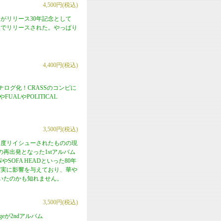
4,500円(税込)
ムがリリース30年記念として
組でリリースされた。やっぱり
4,400円(税込)
らアナログ化！CRASSのコンピに
ALやPOLITICAL
3,500円(税込)
年に1度リイシューされたものの現
再出発となった1stアルバム
SOFA HEADといった80年
確実に影響を与えており、華や
いたのかも知れません。
3,500円(税込)
ageが2ndアルバム