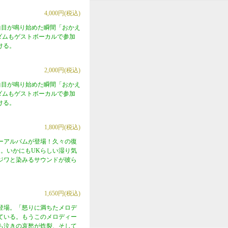
4,000円(税込)
の1曲目が鳴り始めた瞬間「おかえ
のアダムもゲストボーカルで参加
泣ける。
2,000円(税込)
の1曲目が鳴り始めた瞬間「おかえ
のアダムもゲストボーカルで参加
泣ける。
1,800円(税込)
ューアルバムが登場！久々の復
り。いかにもUKらしい湿り気
ジワと染みるサウンドが彼ら
1,650円(税込)
いに登場。「怒りに満ちたメロデ
ている。もうこのメロディー
も泣きの哀愁が炸裂、そして