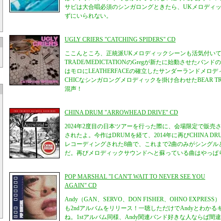
サビは大合唱必須のシンガロングときたら、UKメロディ
ずにいられない。
UGLY CRIERS "CATCHING SPIDERS" CD
ここんところ、正統派UKメロディックシーンも活気付いて
TRADE/MEDICTATIONのGregが新たに始動させたバ
はモロにLEATHERFACEの確立したサンダーランドメロデ
CHICなシンガロングメロディックを掛け合わせたBEAR T
混声！
CHINA DRUM "ARROWHEAD DRIVE" CD
2024年2度目の日本ツアーを行った際に、会場限定で販売
されたよ。今作はDRUMを経て、2014年に再びCHINA 
レコーディングされた8曲で、これまで2曲のみがシングル
だ。再びメロディックサウンドへと蘇っている曲はやっぱ
POP MARSHAL "I CAN'T WAIT TO NEVER SEE YOU
AGAIN" CD
Andy（GAN、SERVO、DON FISHER、OHNO EXPRES
も2ndアルバムをリリース！一聴しただけでAndyとわか
ね。1stアルバム同様、Andy関連バンド好きな人ならば