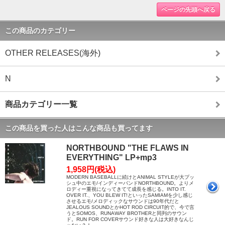
ページの先頭へ戻る
この商品のカテゴリー
OTHER RELEASES(海外)
N
商品カテゴリー一覧
この商品を買った人はこんな商品も買ってます
NORTHBOUND "THE FLAWS IN
EVERYTHING" LP+mp3
1,958円(税込)
MODERN BASEBALLに続けとANIMAL STYLEが大プッ
シュ中のエモ/インディーバンドNORTHBOUND。よりメ
ロディー重視になってきてて成長を感じる。INTO IT.
OVER IT.、YOU BLEW IT!といったSAMIAMを少し感じ
させるエモ/メロディックなサウンドは90年代だと
JEALOUS SOUNDとかHOT ROD CIRCUIT的で、今で言
うとSOMOS、RUNAWAY BROTHERと同列のサウン
ド。RUN FOR COVERサウンド好きな人は大好きなんじ