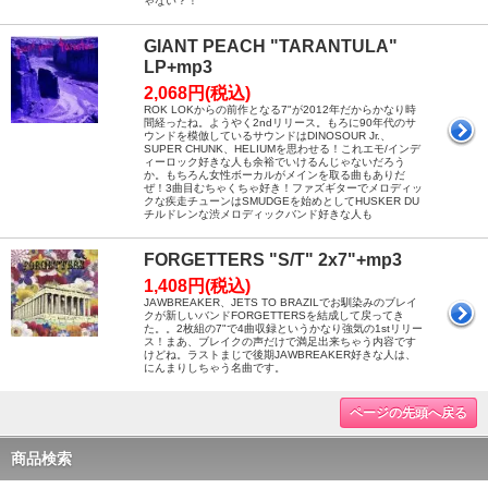
ゃない？！
GIANT PEACH "TARANTULA"
LP+mp3
2,068円(税込)
ROK LOKからの前作となる7"が2012年だからかなり時
間経ったね。ようやく2ndリリース。もろに90年代のサ
ウンドを模倣しているサウンドはDINOSOUR Jr.、
SUPER CHUNK、HELIUMを思わせる！これエモ/インデ
ィーロック好きな人も余裕でいけるんじゃないだろう
か。もちろん女性ボーカルがメインを取る曲もありだ
ぜ！3曲目むちゃくちゃ好き！ファズギターでメロディッ
クな疾走チューンはSMUDGEを始めとしてHUSKER DU
チルドレンな渋メロディックバンド好きな人も
FORGETTERS "S/T" 2x7"+mp3
1,408円(税込)
JAWBREAKER、JETS TO BRAZILでお馴染みのブレイ
クが新しいバンドFORGETTERSを結成して戻ってき
た。。2枚組の7"で4曲収録というかなり強気の1stリリー
ス！まあ、ブレイクの声だけで満足出来ちゃう内容です
けどね。ラストまじで後期JAWBREAKER好きな人は、
にんまりしちゃう名曲です。
ページの先頭へ戻る
商品検索