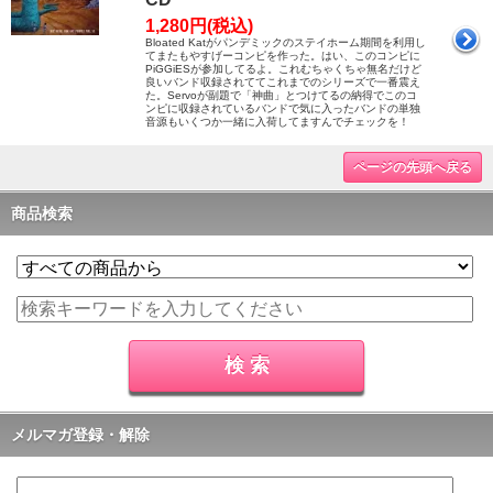
1,280円(税込)
Bloated Katがパンデミックのステイホーム期間を利用し
てまたもやすげーコンピを作った。はい、このコンピに
PiGGiESが参加してるよ。これむちゃくちゃ無名だけど
良いバンド収録されててこれまでのシリーズで一番震え
た。Servoが副題で「神曲」とつけてるの納得でこのコ
ンピに収録されているバンドで気に入ったバンドの単独
音源もいくつか一緒に入荷してますんでチェックを！
ページの先頭へ戻る
商品検索
メルマガ登録・解除