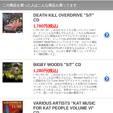
この商品を買った人はこんな商品も買ってます
DEATH KILL OVERDRIVE "S/T"
CD
1,780円(税込)
いやいやいや、これもむちゃくちゃ良いバンドじゃねー
か。どこにこんなの潜んでたんだよ。こちらもBloated
Katのコンピに収録されててアドレナリンが出まくったバ
ンドの1つです。メンバーはLIPSTICK HOMICIDE、
STARRY NIHGTSのメンバーだそうです。スピード感以
上に体感速度の速いドライビングサウンドがカッコいい
んだ。NOTCHESやFLUFとか好きな人はわかってもらえ
るんじゃないかな。とにかく爆音で聴くべしってサウン
ド！3曲目聴いてよ。
BIGBY WOODS "S/T" CD
1,280円(税込)
いやいやいや、これもむちゃくちゃ良いバンドじゃねー
か。どこにこんなの潜んでんだよ。Bloated Katのコンピ
に収録されてた"Love Shot"でアドレナリンが出まくった
バンドの1つです。おれが大好きなことを告げたらServo
マンが、バンドに話してくれてそしたらフィジカル25枚
だけ作ってくれましたよ。女性ボーカルメロディックバ
ンドで、思いっきりなローカル感が最高です。
VARIOUS ARTISTS "KAT MUSIC
FOR KAT PEOPLE VOLUME VI"
CD