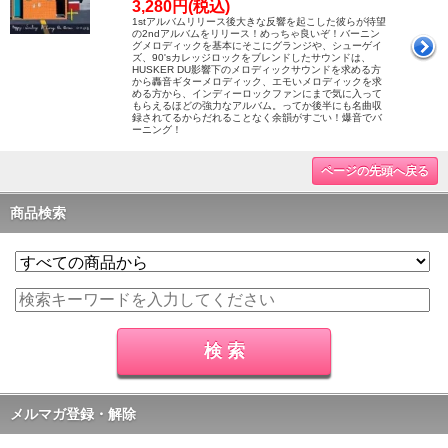
3,280円(税込)
1stアルバムリリース後大きな反響を起こした彼らが待望
の2ndアルバムをリリース！めっちゃ良いぞ！バーニン
グメロディックを基本にそこにグランジや、シューゲイ
ズ、90'sカレッジロックをブレンドしたサウンドは、
HUSKER DU影響下のメロディックサウンドを求める方
から轟音ギターメロディック、エモいメロディックを求
める方から、インディーロックファンにまで気に入って
もらえるほどの強力なアルバム。ってか後半にも名曲収
録されてるからだれることなく余韻がすごい！爆音でバ
ーニング！
ページの先頭へ戻る
商品検索
メルマガ登録・解除