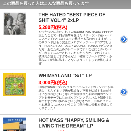
この商品を買った人はこんな商品も買ってます
THE HATED "BEST PIECE OF
SHIT VOL.4" 2xLP
5,280円(税込)
やったついにきたこれ！CHEERS! PUK RADIOでPPHが
流したことで一同が衝撃を受けたメリーランド産ハード
コアバンドHATED！エモの元祖とも言われてますが、こ
のサウンドはもう完全にメロディックハードコアでしょ
う！HUSKER DU、DEEP WOUND、TONKAでピンとき
た方、あなたのためのレコードです！なぜにこのバンド
がこれまでスルーされていたんだろうか。それくらい、
破壊力が凄まじすぎるんだよ！確実にソールドアウト必
死なので絶対に逃すことないように！まじで後悔します
ぜ！
WHIMSYLAND "S/T" LP
3,000円(税込)
00年代USポップパンクリバイバルバンドのメンバーが集
結し、どんずまりで先が見えない不安を払拭するただす
けになれればという思いで制作された某夢の国のコンセ
プトをモチーフにしたポップパンクアルバムを制作！世
界でわずか200枚のみという少なさの中、日本のファン
へも恩返ししたいということで国内分に40枚を確保して
くれました！
HOT MASS "HAPPY, SMILING &
LIVING THE DREAM" LP