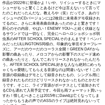
作品が2022年に登場かよ！いや、リイシューするときにマ
シューがもっと驚くことあるけど今は言えないって言って
たのこれだったんだな。教えろや（笑）だってさ、あのリ
イシューのCDバージョンには2枚目に未発表デモ収録され
てるのに、さらに未発表曲自体あったのかよと驚きです！
肝心のその内容、やばい！ENEMY YOUへと続く伏線とな
るサウンドでは一切なく、完全にヘロヘロショボショボ弱
虫系のAFTER SCHOOL SPECIALそのまんまです！ペンパ
ルだったLILLINGTONS同様の、印象的な単弦ギターフレー
ズに、アーだのウーだのコーラス全開！GREEN DAYから
影響の曲あったり、メロコアからの影響下のスピード速め
の曲あったりと、なんでこれリリースされなかったんだろ
う。AFTER SCHOOL SPECIAL好きな人なら絶対にめっち
ゃくちゃ愛聴してもらえる音源なのは間違いないぞ！この
音源の収録曲はデモとして録音されたもの、シングル用に
録音されたものだけどリリースされなかったものとかだそ
うです。そこに、ライブ音源がボーナスとして追加されて
るCDも遅れて入荷予定です。今回も両フォーマット買いっ
すわ！惜しむべきことは2015年にDavidは亡くなってしま
ったからもうあの声でのASSのライブは絶対見れないって