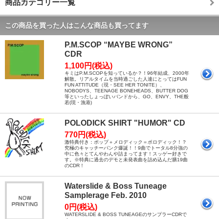
商品カテゴリー一覧
この商品を買った人はこんな商品も買ってます
P.M.SCOP “MAYBE WRONG”
CDR
1,100円(税込)
キミはP.M.SCOPを知っているか？！96年結成、2000年
解散。リアルタイムを当時過ごした人達にとってはFUN
FUN ATTITUDE（現・SEE HER TONITE）、
NOBODYS、TEENAGE BONEHEADS、BUTTER DOG
等といったしょっぼいバンドから、GO、ENVY、THE般
若(現・漁港)
POLODICK SHIRT "HUMOR" CD
770円(税込)
激特典付き：ポップ＋メロディック＝ポロディック！？
究極のキャッチーパンク爆誕！！9曲でトータル8分強の
中に色々とてんやわんや詰まってます！スッゲー好きで
す。※特典に過去のデモと未発表曲を詰め込んだ膳19曲
のCDR！
Waterslide & Boss Tuneage
Samplerage Feb. 2010
0円(税込)
WATERSLIDE & BOSS TUNEAGEのサンプラーCDRで