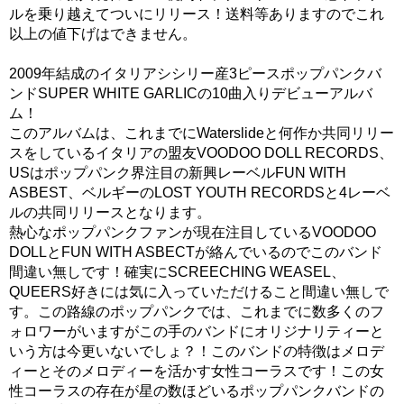
ルを乗り越えてついにリリース！送料等ありますのでこれ
以上の値下げはできません。
2009年結成のイタリアシシリー産3ピースポップパンクバ
ンドSUPER WHITE GARLICの10曲入りデビューアルバ
ム！
このアルバムは、これまでにWaterslideと何作か共同リリー
スをしているイタリアの盟友VOODOO DOLL RECORDS、
USはポップパンク界注目の新興レーベルFUN WITH
ASBEST、ベルギーのLOST YOUTH RECORDSと4レーベ
ルの共同リリースとなります。
熱心なポップパンクファンが現在注目しているVOODOO
DOLLとFUN WITH ASBECTが絡んでいるのでこのバンド
間違い無しです！確実にSCREECHING WEASEL、
QUEERS好きには気に入っていただけること間違い無しで
す。この路線のポップパンクでは、これまでに数多くのフ
ォロワーがいますがこの手のバンドにオリジナリティーと
いう方は今更いないでしょ？！このバンドの特徴はメロデ
ィーとそのメロディーを活かす女性コーラスです！この女
性コーラスの存在が星の数ほどいるポップパンクバンドの