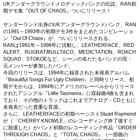
UKアンダーグラウンドメロディックパンクの伝説、RAN初
期デモ集『OUT OF CHAOS』ついにリリース！
サンダーランド出身のUKアンダーグラウンドパンク、RAN
の1991～1993年の初期デモ3作をまとめたコンピレーショ
ン『Out Of Chaos』が、ついにリリースされる。
RANは1991年～1996年に活動し、LEATHERFACE、RED
ALERT、RUGRAT/BULLTACO、MEDICTATION、ROACH
SQUAD、STOKOEなど、シーンの名だたるバンドの現・
元メンバーが参加したバンド。
今回のリリースは、1994年に録音された未発表アルバム
『Beautiful Songs For Ugly Children』と同時リリース。初
期デモからは、1994年にアメリカのレーベルからリリース
された7″シングル『Little Tasmania』に収録曲4曲も含まれ
ており、その他のトラックはこれまでアナログ・CDともに
未発表だった貴重な音源。
さらに、LEATHERFACEの初期ベーシストStuart Raymond
が（「CHERRY KNOWLE」のレコーディング終了後すぐ
に脱退した）がバンド初期のレコーディング作品『ORDER
THROUGH CHAOS』と『TOTAL CHAOS』（一部曲の