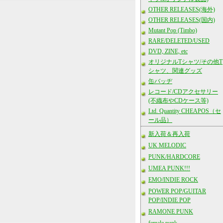
OTHER RELEASES(海外)
OTHER RELEASES(国内)
Mutant Pop (Timbo)
RARE/DELETED/USED
DVD, ZINE, etc
オリジナルTシャツ/その他T
シャツ、関連グッズ
缶バッヂ
レコード/CDアクセサリー
(不織布やCDケース等)
Ltd. Quantity CHEAPOS（セ
ール品）
新入荷＆再入荷
UK MELODIC
PUNK/HARDCORE
UMEA PUNK!!!
EMO/INDIE ROCK
POWER POP/GUITAR
POP/INDIE POP
RAMONE PUNK