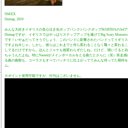
NM/EX
Dirtnap, 2019
みんな大好きイギリスの良心泣き虫ポップパンク/パンクポップMARTHAの3rd
Dirtnapですが、イギリスではやっぱりステップアップを遂げてBig Scary Mons
です！いやぁだってそうでしょう、このバンドに影響されたバンドってイギリス
ですよね今じゃ。しかし、彼らはこれまでと何ら変わることなく飄々と変わるこ
してるだけですから。ほんとジャケも相変わらずだしね。だけど、聴いてると自
ちゃうんだよね。特にNaomiがメインボーカルをとる曲だとさらに（笑）疾走
る曲の曲順も、コーラスもすべてバッチリに仕上がっててみんな待ってた期待を
ム。
※ポイント使用可能ですが、付与はございません。