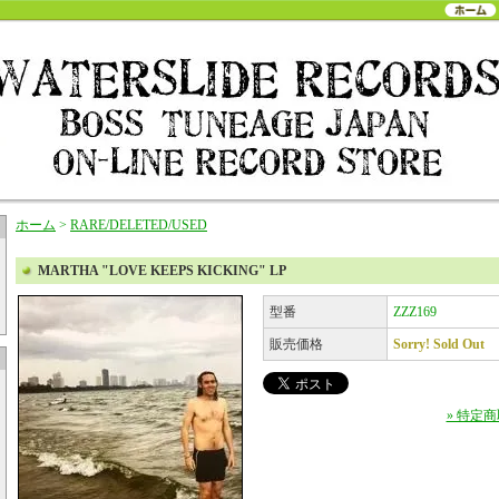
ホーム
>
RARE/DELETED/USED
MARTHA "LOVE KEEPS KICKING" LP
型番
ZZZ169
販売価格
Sorry! Sold Out
» 特定