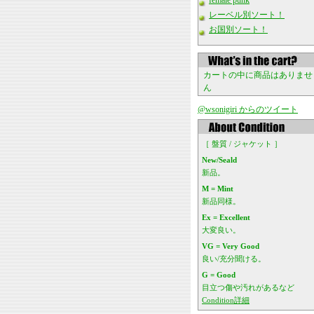
female punk
レーベル別ソート！
お国別ソート！
カートの中に商品はありませ
ん
@wsonigiri からのツイート
［ 盤質 / ジャケット ］
New/Seald
新品。
M = Mint
新品同様。
Ex = Excellent
大変良い。
VG = Very Good
良い/充分聞ける。
G = Good
目立つ傷や汚れがあるなど
Condition詳細