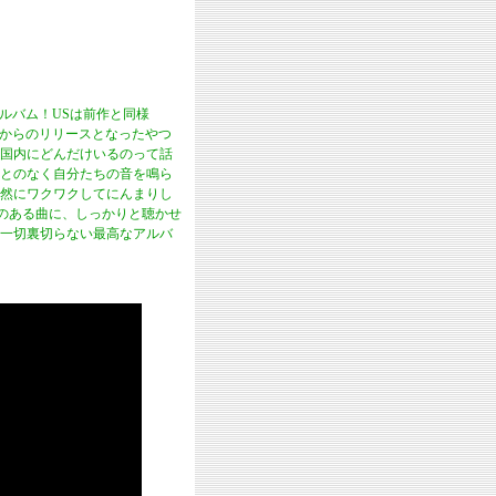
アルバム！USは前作と同様
tersからのリリースとなったやつ
国内にどんだけいるのって話
とのなく自分たちの音を鳴ら
然にワクワクしてにんまりし
感のある曲に、しっかりと聴かせ
一切裏切らない最高なアルバ