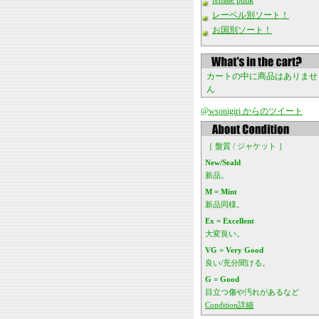
female punk
レーベル別ソート！
お国別ソート！
カートの中に商品はありませ
ん
@wsonigiri からのツイート
［ 盤質 / ジャケット ］
New/Seald
新品。
M = Mint
新品同様。
Ex = Excellent
大変良い。
VG = Very Good
良い/充分聞ける。
G = Good
目立つ傷や汚れがあるなど
Condition詳細