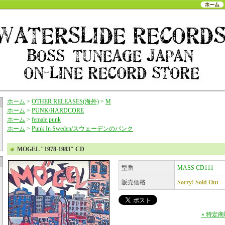
ホーム
>
OTHER RELEASES(海外)
>
M
ホーム
>
PUNK/HARDCORE
ホーム
>
female punk
ホーム
>
Punk In Sweden/スウェーデンのパンク
MOGEL "1978-1983" CD
型番
MASS CD111
販売価格
Sorry! Sold Out
» 特定