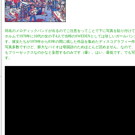
同名のメロディックバンドが出るのでご注意をってことで下に写真を貼り付けて
ホルムで1978年に10代の女の子4人で当時のSWEDENとしては珍しいガールパン
す。彼女たちが1978年から83年の間に残した作品を集めたディスコグラフィー
写真多数ですけど、膨大なバイオは母国語のためほとんど読めません。なので、
もフリーセックスなのかなと妄想するのみです（爆）。はい、最低です。でも写
す。