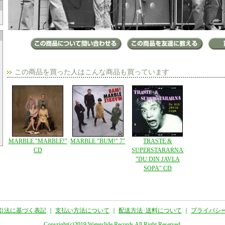
この商品を買った人はこんな商品も買っています
MARBLE "MARBLE!"
MARBLE "BUM!" 7"
TRASTE &
CD
SUPERSTARARNA
"DU DIN JAVLA
SOPA" CD
引法に基づく表記
｜
支払い方法について
｜
配送方法･送料について
｜
プライバシ
Copyright(c)2019 Waterslide Records All Right Reserved.