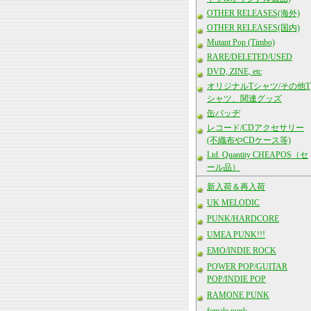
OTHER RELEASES(海外)
OTHER RELEASES(国内)
Mutant Pop (Timbo)
RARE/DELETED/USED
DVD, ZINE, etc
オリジナルTシャツ/その他T
シャツ、関連グッズ
缶バッヂ
レコード/CDアクセサリー
(不織布やCDケース等)
Ltd. Quantity CHEAPOS（セ
ール品）
新入荷＆再入荷
UK MELODIC
PUNK/HARDCORE
UMEA PUNK!!!
EMO/INDIE ROCK
POWER POP/GUITAR
POP/INDIE POP
RAMONE PUNK