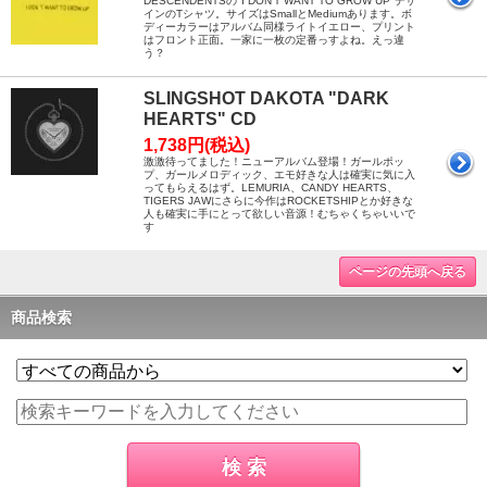
DESCENDENTSの"I DON'T WANT TO GROW UP"デザ
インのTシャツ。サイズはSmallとMediumあります。ボ
ディーカラーはアルバム同様ライトイエロー、プリント
はフロント正面。一家に一枚の定番っすよね。えっ違
う？
SLINGSHOT DAKOTA "DARK
HEARTS" CD
1,738円(税込)
激激待ってました！ニューアルバム登場！ガールポッ
プ、ガールメロディック、エモ好きな人は確実に気に入
ってもらえるはず。LEMURIA、CANDY HEARTS、
TIGERS JAWにさらに今作はROCKETSHIPとか好きな
人も確実に手にとって欲しい音源！むちゃくちゃいいで
す
ページの先頭へ戻る
商品検索