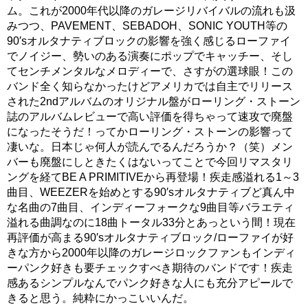
ム。これが2000年代以降のガレージリバイバルの流れも汲
みつつ、PAVEMENT、SEBADOH、SONIC YOUTH等の
90′sオルタナティブロックの影響を強く感じるローファイ
でノイジー、勢いのある演奏にポップでキャッチー、そし
てセンチメンタルなメロディーで、さすがの選球眼！この
バンド全く知らなかったけどアメリカでは自主でリリース
された2ndアルバムのオリジナル盤がローリング・ストーン
誌のアルバムレビューで高い評価を得ちゃって速攻で廃盤
になったそうだ！ってかローリング・ストーンの影響って
凄いな。日本じゃ何人が読んでるんだろうか？（笑）メン
バーも廃盤にしときたくはないってことで今回リマスタリ
ングを経てBE A PRIMITIVEから再登場！疾走感溢れる1～3
曲目、WEEZERを始めとする90′sオルタナティブど真ん中
な名曲の7曲目、インディーフォークな9曲目等バラエティ
溢れる曲調なのに18曲トータル33分とあっという間！現在
再評価が高まる90′sオルタナティブロック/ローファイが好
きな方から2000年以降のガレージロックファンもインディ
ーパンク好きも要チェックすべき期待のバンドです！疾走
感あるシンプルなんでパンク好きな人にも充分アピールで
きると思う。純粋にかっこいいんだ。