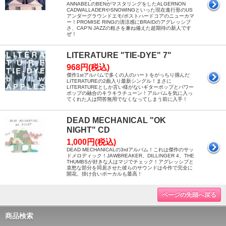
ANNABELのBENがマスタリングをしたALGERNON
CADWALLADERやSNOWINGといった現在進行形のUS
アンダーグラウンドエモ/ポストハードコアのニューカマ
ー！PROMISE RINGの清涼感にBRAIDのアグレッシブ
さ、CAP'N JAZZの粗さを兼ね備えた超期待の新人です
ぜ！
LITERATURE "TIE-DYE" 7"
968円(税込)
傑作1stアルバムで多くの人のハートをがっちり掴んだ
LITERATUREの2曲入り最新シングル！まさに
LITERATUREとしか言い様がないギターポップとパワー
ポップの融合のキラキラチューン！アルバムを気に入っ
てくれた人は問答無用でなくなってしまう前に入手！
DEAD MECHANICAL "OK
NIGHT" CD
1,000円(税込)
DEAD MECHANICALの3rdアルバム！これは傑作のサッ
ドメロディック！JAWBREAKER、DILLINGER 4、THE
THUMBSが好きな人はマジでチェック！アグレッシブと
哀愁な部分を同居させた彼らのサウンドは今作で完全に
開花、掛け合いボーカルも最高！
ページの先頭へ戻る
商品検索