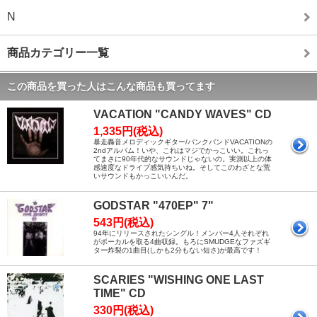
N
商品カテゴリー一覧
この商品を買った人はこんな商品も買ってます
VACATION "CANDY WAVES" CD
1,335円(税込)
暴走轟音メロディックギター/パンクバンドVACATIONの
2ndアルバム！いや、これはマジでかっこいい。これっ
てまさに90年代的なサウンドじゃないの。実測以上の体
感速度なドライブ感気持ちいね。そしてこのわざとな荒
いサウンドもかっこいいんだ。
GODSTAR "470EP" 7"
543円(税込)
94年にリリースされたシングル！メンバー4人それぞれ
がボーカルを取る4曲収録。もろにSMUDGEなファズギ
ター炸裂の1曲目(しかも2分もない短さ)が最高です！
SCARIES "WISHING ONE LAST
TIME" CD
330円(税込)