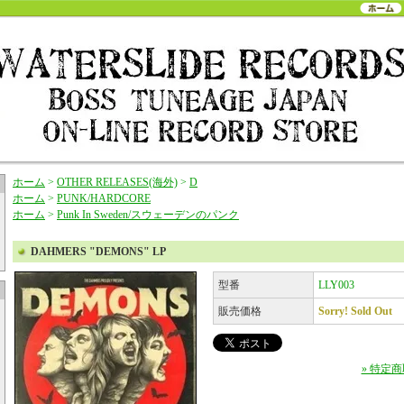
ホーム
>
OTHER RELEASES(海外)
>
D
ホーム
>
PUNK/HARDCORE
ホーム
>
Punk In Sweden/スウェーデンのパンク
DAHMERS "DEMONS" LP
型番
LLY003
販売価格
Sorry! Sold Out
» 特定