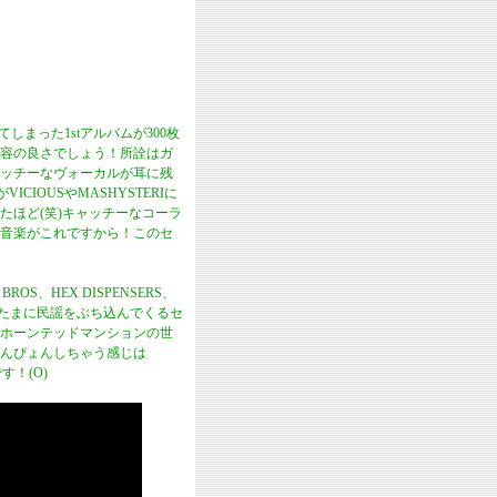
しまった1stアルバムが300枚
容の良さでしょう！所詮はガ
ッチーなヴォーカルが耳に残
IOUSやMASHYSTERIに
ほど(笑)キャッチーなコーラ
音楽がこれですから！このセ
S、HEX DISPENSERS、
ウンドからたまに民謡をぶち込んでくるセ
ホーンテッドマンションの世
ょんぴょんしちゃう感じは
す！(O)