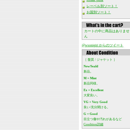
female punk
レーベル別ソート！
お国別ソート！
カートの中に商品はありませ
ん
@wsonigiri からのツイート
［ 盤質 / ジャケット ］
New/Seald
新品。
M = Mint
新品同様。
Ex = Excellent
大変良い。
VG = Very Good
良い/充分聞ける。
G = Good
目立つ傷や汚れがあるなど
Condition詳細