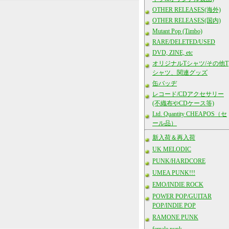
OTHER RELEASES(海外)
OTHER RELEASES(国内)
Mutant Pop (Timbo)
RARE/DELETED/USED
DVD, ZINE, etc
オリジナルTシャツ/その他T
シャツ、関連グッズ
缶バッヂ
レコード/CDアクセサリー
(不織布やCDケース等)
Ltd. Quantity CHEAPOS（セ
ール品）
新入荷＆再入荷
UK MELODIC
PUNK/HARDCORE
UMEA PUNK!!!
EMO/INDIE ROCK
POWER POP/GUITAR
POP/INDIE POP
RAMONE PUNK