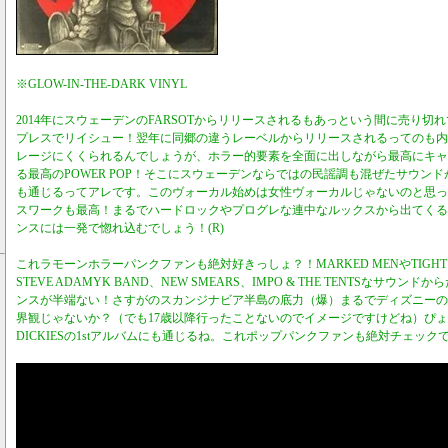
※GLOW-IN-THE-DARK VINYL
2014年にスウェーデンのFARSOTからリリースされるもあっという間に売り切れて
プレスでリイシュー！翌年に同郷の違うレーベルからリリースされるってのも内
レージにくくられるんでしょうが、ホラー的要素を全面に出しながら最高にキャ
る最高のPOWER POP！そこにスウェーデンならではの民謡調も混ぜたサウンドがVIC
も通じるってアレです。このヴォーカル始めは女性ヴォーカルじゃないのと思った
スワークも最高！まるでハードロックやプログレな連中なルックスから出てくる
ンスには一発で惚れ込むでしょう！(R)
これラモーンホラーパンクファンも絶対好きっしょ？！MARKED MENやTIGHT BRO
STEVE ADAMYK BAND、NEW SMEARS、IMPO & THE TENTSなサ
ンスが半端ない！さすがのスカンジナビア半島の底力（爆）まるでディズニーの
界観じゃないか？（でも17歳以降行ったことないのでイメージですけどね）ぴ
DICKIESの1stアルバムにも通じるね。これポップパンクファンも絶対チェックで