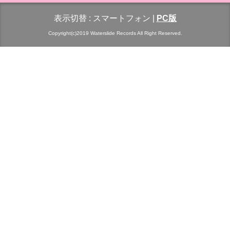
表示切替 :
スマートフォン
|
PC版
Copyright(c)2019 Waterslide Records All Right Reserved.