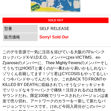
SOLD OUT
型番
SELF RELEASE
販売価格
Sorry! Sold Out
このデモ音源で一気に注目を浴びている大阪の70'sパンク
ロックバンドX-V.I.D.E.O。メンバーはex-VICTIMS、ex-
Zyanoseのメンバーに、Thee Mighty Feversのメンバーそし
てうちではHOISTと書くのが一番わかり易いかもしれない
ゾリくん在籍してます！ゾリ君はCYCOSISもやってるしい
くつ今バンドやってんだろうか。これBACK TO FRONTや
KILLED BY DEATHに収録されていそうなジャッキジャキ
でソリッドなキラーパンクで痛快！注目されるのは当然な
サウンドだわ。限定100枚でリリースされたバージョンは速
攻で売り切れ、アートワークのカラーを一新して新たなバ
ージョンでリリースです。けれど今回入荷分がこのバージ