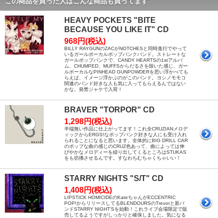
この商品を買った人はこんな商品も買ってます
HEAVY POCKETS "BITE
BECAUSE YOU LIKE IT" CD
968円(税込)
BILLY RAYGUNのZACがNOTCHESと同時進行でやって
いるガールボーカルポップパンクバンド。ストレートな
ガールポップパンクで、CANDY HEARTSの1stアルバ
ム、CHUMPED、MUFFSからだるさを除いた感じ、ガー
ルボーカルなPINHEAD GUNPOWDERを思い浮かべても
らえば、イメージ浮かぶのがこのバンド。ヨシノモモコ
関連のバンド好きな人も気に入ってもらえるんではない
かな。発禁ジャケで入荷！
BRAVER "TORPOR" CD
1,298円(税込)
半端無い作品に仕上がってます！これ全CRUZIANメロデ
ィックからERGS!なポップパンク好きな人にも受け入れ
られることになると思います。全体的にBIG DRILL CAR
のポップな曲の感じのCRUZ色あって、曲によっては伸
びやかなメロディーを繰り出してくるところはSTUKAS
をも彷彿させるんです。すなわちむちゃくちゃいい！
STARRY NIGHTS "S/T" CD
1,408円(税込)
LIPSTICK HOMICIDEのKateちゃんがECCENTRIC
POP!からリリースしてるBLENDOURSのTrevorと新バ
ンドSTARRY NIGHT'Sを始動！これライブ会場限定で販
売してるようですがしっかりと確保しました。気になる