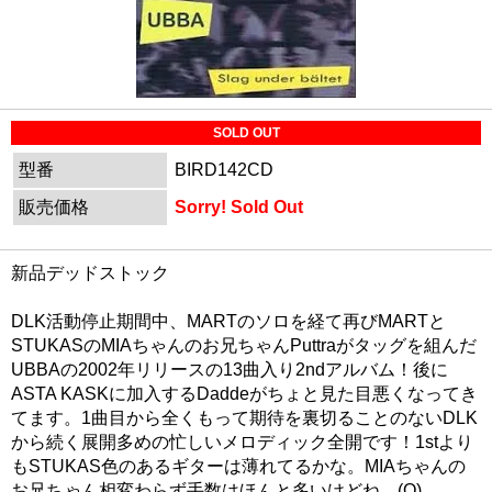
SOLD OUT
型番
BIRD142CD
販売価格
Sorry! Sold Out
新品デッドストック
DLK活動停止期間中、MARTのソロを経て再びMARTと
STUKASのMIAちゃんのお兄ちゃんPuttraがタッグを組んだ
UBBAの2002年リリースの13曲入り2ndアルバム！後に
ASTA KASKに加入するDaddeがちょと見た目悪くなってき
てます。1曲目から全くもって期待を裏切ることのないDLK
から続く展開多めの忙しいメロディック全開です！1stより
もSTUKAS色のあるギターは薄れてるかな。MIAちゃんの
お兄ちゃん相変わらず手数はほんと多いけどね。(O)