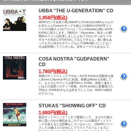
UBBA "THE U-GENERATION" CD
1,958円(税込)
MARTのソロを経て再びMARTとSTUKASのMIAちゃんの
お兄ちゃんPuttraがタッグを組んだUBBAの2000年リリ
ースの14曲入り1stアルバム！ラムのDaddeは後にASTA
KASKに加入します。2曲目の「Separator」始まった瞬
間DLKファンは狂喜しましたよね？それにやっぱりソロ
ギターが完全にSTUKASしてるんですもん。速い曲もあ
ってもろにDLKなサウンドなんでUBBA聴いたことない
方は絶対聴いてくださいね。女性コーラスもあるんで。
COSA NOSTRA "GUDFADERN"
CD
1,780円(税込)
奇跡のデッドストックですね！ASTA KASKが活動休止後
にBonniとBjurreを中心に結成。初期はMickeも在籍して
た。もちろんサウンドは激TRALL PUNK。泥臭く凄まじ
いほどの哀愁メロディー炸裂。ASTA KASKに影響受けた
TRALL PUNK好きな人は好きでしょうね。99年の4枚目
のアルバム。
STUKAS "SHOWING OFF" CD
1,680円(税込)
新品デッドストック！これで最後だって。 まさかの個人
的に思い入れが激烈あるこのアルバムの新品デッドスト
ックを扱えるとは想像もしていなかった。1996年リリー
スした14曲入りの2ndにしてラストアルバム！もろに