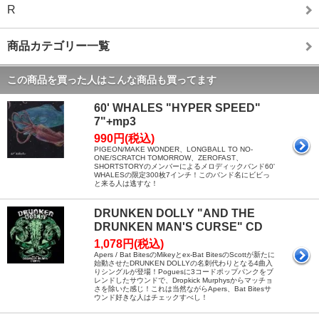
R
商品カテゴリー一覧
この商品を買った人はこんな商品も買ってます
60' WHALES "HYPER SPEED"
7"+mp3
990円(税込)
PIGEON/MAKE WONDER、LONGBALL TO NO-
ONE/SCRATCH TOMORROW、ZEROFAST、
SHORTSTORYのメンバーによるメロディックバンド60'
WHALESの限定300枚7インチ！このバンド名にビビっ
と来る人は逃すな！
DRUNKEN DOLLY "AND THE
DRUNKEN MAN'S CURSE" CD
1,078円(税込)
Apers / Bat BitesのMikeyとex-Bat BitesのScottが新たに
始動させたDRUNKEN DOLLYの名刺代わりとなる4曲入
りシングルが登場！Poguesに3コードポップパンクをブ
レンドしたサウンドで、Dropkick Murphysからマッチョ
さを除いた感じ！これは当然ながらApers、Bat Bitesサ
ウンド好きな人はチェックすべし！