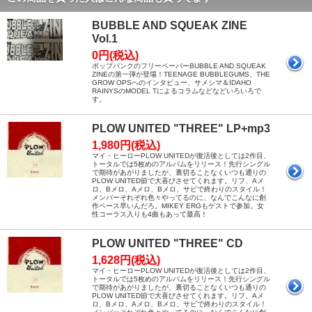
BUBBLE AND SQUEAK ZINE
Vol.1
0円(税込)
ポップパンクのフリーペーパーBUBBLE AND SQUEAK
ZINEの第一弾が登場！TEENAGE BUBBLEGUMS、THE
GROW OPSへのインタビュー、サメシマ＆IDAHO
RAINYSのMODEL Tによるコラムなどなどいろいろで
す。
PLOW UNITED "THREE" LP+mp3
1,980円(税込)
マイ・ヒーローPLOW UNITEDが復活後としては2作目、
トータルでは5枚めのアルバムをリリース！先行シングル
で期待があがりましたが、裏切ることなくいつも通りの
PLOW UNITED節で大喜びさせてくれます。リフ、Aメ
ロ、Bメロ、Aメロ、Bメロ、サビで終わりのスタイル！
メンバーそれぞれ色々やってるのに、なんでこんなに創
作ペース早いんだろ。MIKEY ERGもゲストで参加。女
性コーラス入りも4曲もあって最高！
PLOW UNITED "THREE" CD
1,628円(税込)
マイ・ヒーローPLOW UNITEDが復活後としては2作目、
トータルでは5枚めのアルバムをリリース！先行シングル
で期待があがりましたが、裏切ることなくいつも通りの
PLOW UNITED節で大喜びさせてくれます。リフ、Aメ
ロ、Bメロ、Aメロ、Bメロ、サビで終わりのスタイル！