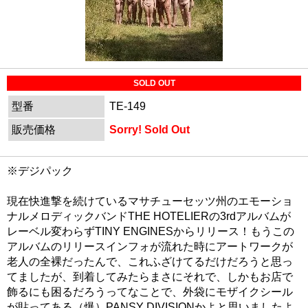
SOLD OUT
型番
TE-149
販売価格
Sorry! Sold Out
※デジパック
現在快進撃を続けているマサチューセッツ州のエモーショ
ナルメロディックバンドTHE HOTELIERの3rdアルバムが
レーベル変わらずTINY ENGINESからリリース！もうこの
アルバムのリリースインフォが流れた時にアートワークが
老人の全裸だったんで、これふざけてるだけだろうと思っ
てましたが、到着してみたらまさにそれで、しかもお店で
飾るにも困るだろうってなことで、外袋にモザイクシール
が貼ってある（爆）PANSY DIVISIONかよと思いましたよ