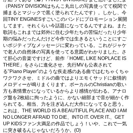
（PANSY DIVISIONはちんこ丸出しの写真使ってて税関で
捕まるとマジックで黒く塗られてたんです）。しかし、今
回TINY ENGINESすごいこのバンドにプロモーション展開
してます。それくらい今話題になってるんですよね。また
歌詞もこれまでは郊外に住む少年たちの苦悩だったり少年
期の悩みだったんだけど今作では生きるということにすご
いポジティブなメッセージに変わっている。これがジャケ
で老人の自然体の写真を使ってる意図がわかりました。さ
て肝心の音楽ですけど、前作「HOME, LIKE NOPLACE IS
THERE」をさらに進化させ、先行MVも公表されて
る"Piano Player"のような疾走感のある曲ではむちゃくちゃ
ワクワクさせ、ミドルの曲ではよりエモくサッドに叙情的
メロディーが鳴りまくります。ボーカルのChristianの歌い
方も表情豊かになっているからより感情が伝わる。アナロ
グ盤を2枚組に拘ったように、かない細部まで音が細かく作
られてる。相当、力を注ぎ込んだ大作になってると思う。
これは、THE WORLD IS A BEAUTIFUL PLACE AND I AM
NO LONGER AFRAID TO DIE、INTO IT. OVER IT.、GET
UP KIDSファン大満足の作品でしょう！いや、これで一気
に突き破るんじゃないだろうか。(O)