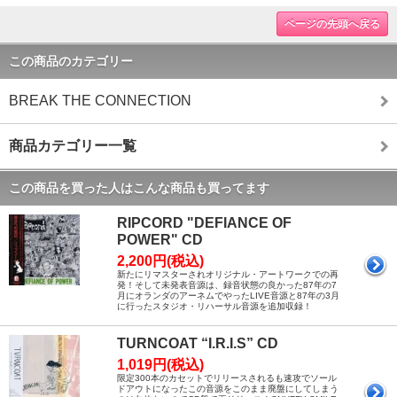
ページの先頭へ戻る
この商品のカテゴリー
BREAK THE CONNECTION
商品カテゴリー一覧
この商品を買った人はこんな商品も買ってます
RIPCORD "DEFIANCE OF
POWER" CD
2,200円(税込)
新たにリマスターされオリジナル・アートワークでの再
発！そして未発表音源は、録音状態の良かった87年の7
月にオランダのアーネムでやったLIVE音源と87年の3月
に行ったスタジオ・リハーサル音源を追加収録！
TURNCOAT “I.R.I.S” CD
1,019円(税込)
限定300本のカセットでリリースされるも速攻でソール
ドアウトになったこの音源をこのまま廃盤にしてしまう