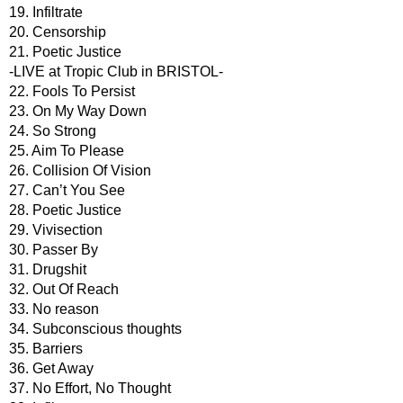
19. Infiltrate
20. Censorship
21. Poetic Justice
-LIVE at Tropic Club in BRISTOL-
22. Fools To Persist
23. On My Way Down
24. So Strong
25. Aim To Please
26. Collision Of Vision
27. Can’t You See
28. Poetic Justice
29. Vivisection
30. Passer By
31. Drugshit
32. Out Of Reach
33. No reason
34. Subconscious thoughts
35. Barriers
36. Get Away
37. No Effort, No Thought