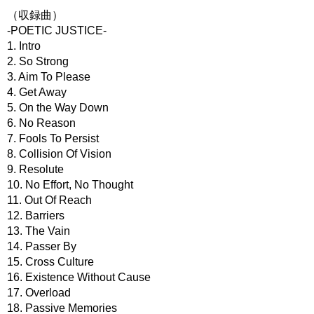
（収録曲）
-POETIC JUSTICE-
1. Intro
2. So Strong
3. Aim To Please
4. Get Away
5. On the Way Down
6. No Reason
7. Fools To Persist
8. Collision Of Vision
9. Resolute
10. No Effort, No Thought
11. Out Of Reach
12. Barriers
13. The Vain
14. Passer By
15. Cross Culture
16. Existence Without Cause
17. Overload
18. Passive Memories