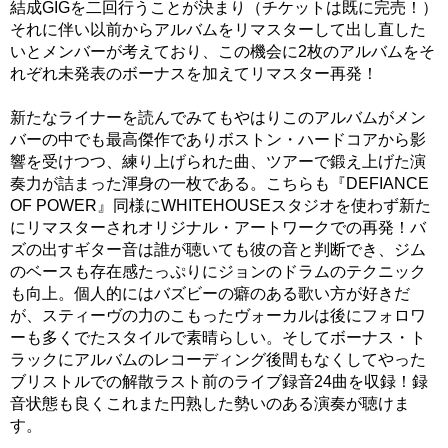
結成GIGを二回行うことが決まり（チケットは既に完売！）
それに伴い以前からアルバムをリマスターして出し直した
いとメンバーが考えており、この機会に2枚のアルバムをそ
れぞれ未発表のボーナスを加えてリマスター再発！
新たなライナーを読んでみてもやはりこのアルバムがメン
バーの中でも最高傑作でありボストン・ハードコアから影
響を受けつつ、練り上げられた曲、ツアーで鍛え上げた演
奏力が詰まった渾身の一枚である。こちらも『DEFIANCE
OF POWER』同様にWHITEHOUSEスタジオを使わず新た
にリマスターされオリジナル・アートワークでの再発！バ
ズの出すギター音は誰が聴いても彼の音と判断でき、ジム
のベースも存在感たっぷりにジョンのドラムのテクニック
も向上。個人的にはバズビーの癖のある歌い方が好きだ
が、スティーヴの力のこもったヴォーカルは後にフォロワ
ーも多くでたスタイルで素晴らしい。そしてボーナス・ト
ラックにアルバムのレコーディング後間もなくしてやった
ブリストルでの解散ラスト前のライブ録音24曲を収録！録
音状態も良くこれまた円熟した勢いのある演奏が聴けま
す。