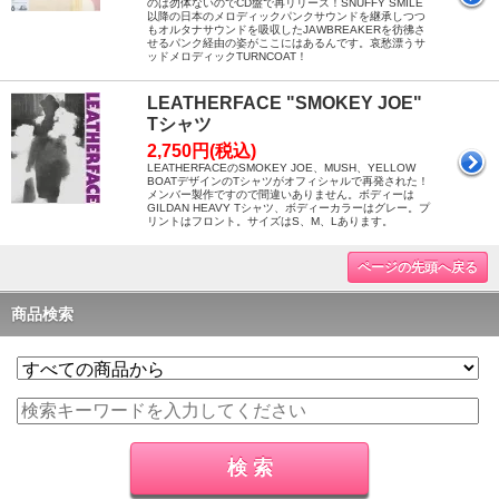
のは勿体ないのでCD盤で再リリース！SNUFFY SMILE
以降の日本のメロディックパンクサウンドを継承しつつ
もオルタナサウンドを吸収したJAWBREAKERを彷彿さ
せるパンク経由の姿がここにはあるんです。哀愁漂うサ
ッドメロディックTURNCOAT！
LEATHERFACE "SMOKEY JOE"
Tシャツ
2,750円(税込)
LEATHERFACEのSMOKEY JOE、MUSH、YELLOW
BOATデザインのTシャツがオフィシャルで再発された！
メンバー製作ですので間違いありません。ボディーは
GILDAN HEAVY Tシャツ、ボディーカラーはグレー。プ
リントはフロント。サイズはS、M、Lあります。
ページの先頭へ戻る
商品検索