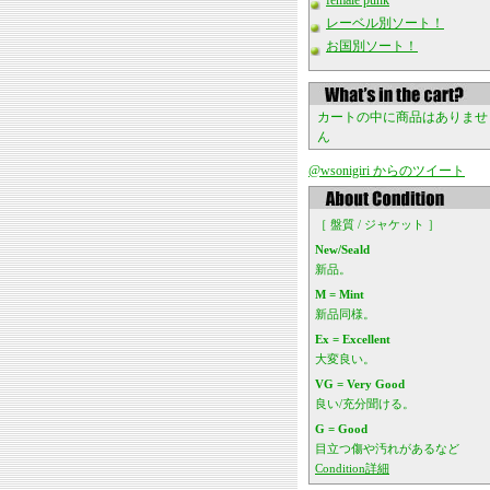
female punk
レーベル別ソート！
お国別ソート！
カートの中に商品はありませ
ん
@wsonigiri からのツイート
［ 盤質 / ジャケット ］
New/Seald
新品。
M = Mint
新品同様。
Ex = Excellent
大変良い。
VG = Very Good
良い/充分聞ける。
G = Good
目立つ傷や汚れがあるなど
Condition詳細