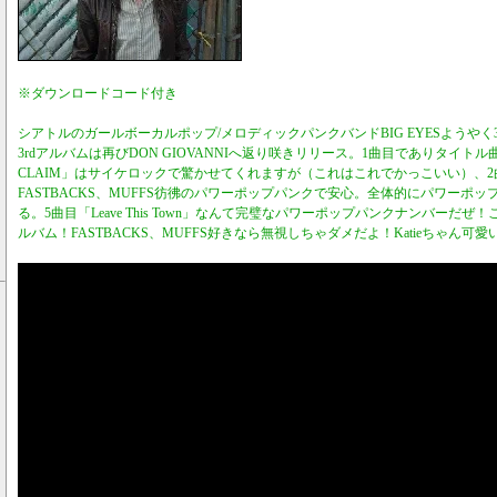
※ダウンロードコード付き
シアトルのガールボーカルポップ/メロディックパンクバンドBIG EYESようやく3
3rdアルバムは再びDON GIOVANNIへ返り咲きリリース。1曲目でありタイトル曲
CLAIM」はサイケロックで驚かせてくれますが（これはこれでかっこいい）、
FASTBACKS、MUFFS彷彿のパワーポップパンクで安心。全体的にパワーポ
る。5曲目「Leave This Town」なんて完璧なパワーポップパンクナンバーだ
ルバム！FASTBACKS、MUFFS好きなら無視しちゃダメだよ！Katieちゃん可愛い