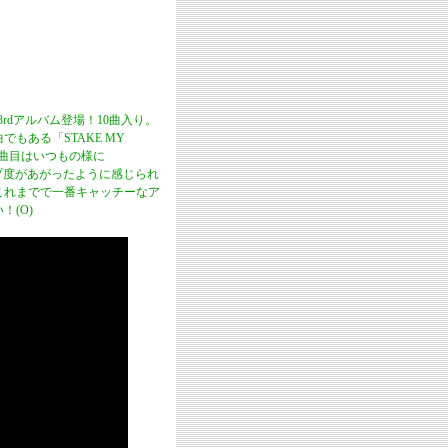
rdアルバム登場！10曲入り。
でもある「STAKE MY
2曲目はいつもの様に
ップ度があがったように感じられ
ぜ！これまでで一番キャッチーなア
！(O)