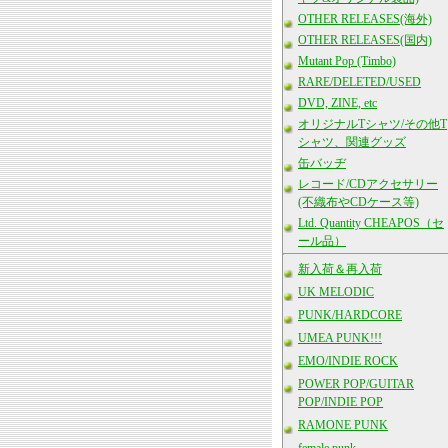
OTHER RELEASES(海外)
OTHER RELEASES(国内)
Mutant Pop (Timbo)
RARE/DELETED/USED
DVD, ZINE, etc
オリジナルTシャツ/その他T
シャツ、関連グッズ
缶バッヂ
レコード/CDアクセサリー
(不織布やCDケース等)
Ltd. Quantity CHEAPOS（セ
ール品）
新入荷＆再入荷
UK MELODIC
PUNK/HARDCORE
UMEA PUNK!!!
EMO/INDIE ROCK
POWER POP/GUITAR
POP/INDIE POP
RAMONE PUNK