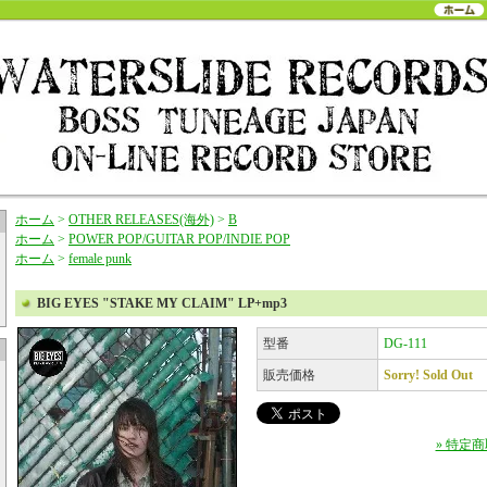
ホーム
>
OTHER RELEASES(海外)
>
B
ホーム
>
POWER POP/GUITAR POP/INDIE POP
ホーム
>
female punk
BIG EYES "STAKE MY CLAIM" LP+mp3
型番
DG-111
販売価格
Sorry! Sold Out
» 特定