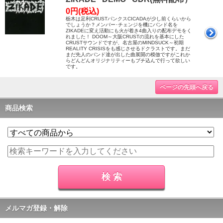
0円(税込)
栃木は足利CRUSTパンクスCICADAが少し前くらいから
でしょうか？メンバー･チェンジを機にバンド名を
ZIKADEに変え活動にも火が着き4曲入りの配布デモをく
れました！ DOOM～大阪CRUSTの流れを基本にした
CRUSTサウンドですが、名古屋のMINDSUCK～初期
REALITY CRISISをも感じさせるドクラストです。まだ
まだ先人のバンド達が出した曲展開の模倣ですがこれか
らどんどんオリジナリティーもブチ込んで行って欲しい
です。
ページの先頭へ戻る
商品検索
メルマガ登録・解除