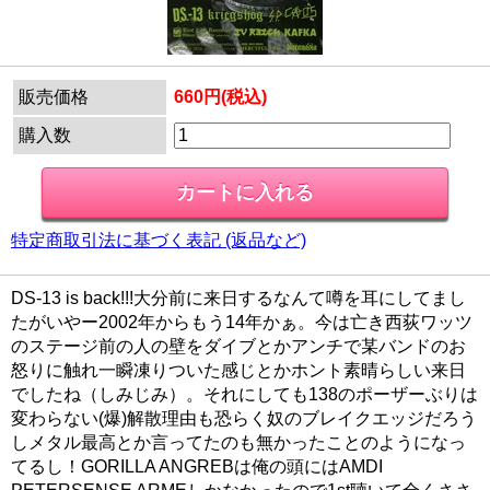
販売価格
660円(税込)
購入数
特定商取引法に基づく表記 (返品など)
DS-13 is back!!!大分前に来日するなんて噂を耳にしてまし
たがいやー2002年からもう14年かぁ。今は亡き西荻ワッツ
のステージ前の人の壁をダイブとかアンチで某バンドのお
怒りに触れ一瞬凍りついた感じとかホント素晴らしい来日
でしたね（しみじみ）。それにしても138のポーザーぶりは
変わらない(爆)解散理由も恐らく奴のブレイクエッジだろう
しメタル最高とか言ってたのも無かったことのようになっ
てるし！GORILLA ANGREBは俺の頭にはAMDI