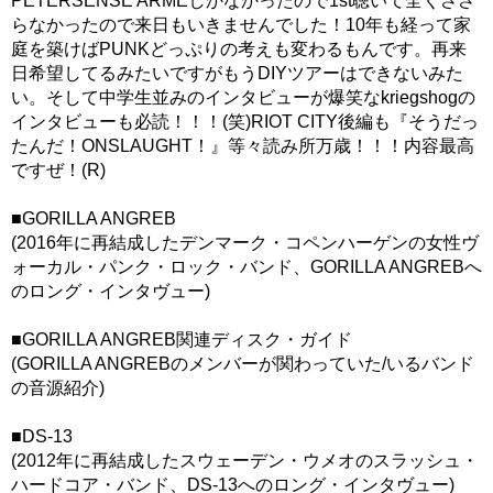
PETERSENSE ARMEしかなかったので1st聴いて全くささ
らなかったので来日もいきませんでした！10年も経って家
庭を築けばPUNKどっぷりの考えも変わるもんです。再来
日希望してるみたいですがもうDIYツアーはできないみた
い。そして中学生並みのインタビューが爆笑なkriegshogの
インタビューも必読！！！(笑)RIOT CITY後編も『そうだっ
たんだ！ONSLAUGHT！』等々読み所万歳！！！内容最高
ですぜ！(R)
■GORILLA ANGREB
(2016年に再結成したデンマーク・コペンハーゲンの女性ヴ
ォーカル・パンク・ロック・バンド、GORILLA ANGREBへ
のロング・インタヴュー)
■GORILLA ANGREB関連ディスク・ガイド
(GORILLA ANGREBのメンバーが関わっていた/いるバンド
の音源紹介)
■DS-13
(2012年に再結成したスウェーデン・ウメオのスラッシュ・
ハードコア・バンド、DS-13へのロング・インタヴュー)