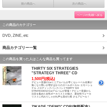
前の商品へ
次の商品へ
ページの先頭へ戻る
この商品のカテゴリー
DVD, ZINE, etc
商品カテゴリー一覧
この商品を買った人はこんな商品も買ってます
THIRTY SIX STRATEGIES
"STRATEGY THREE" CD
1,500円(税込)
デビュー音源の1stミニアルバムが早くもレーベル在庫が
無くなり勢いが増すばかりのガールボーカル･エモーショ
ナル メロディックパンクバンドTHIRTY SIX
STRATEGIESの1stアルバムが登場！デビュー音源から
注目を集めた女性ボーカリストが抜け、新女性ヴォーカ
リストに代わりしゃがれ声も混ぜた暗 さもアピール！
ZIKADE “DEMO” CDR(無料配布）