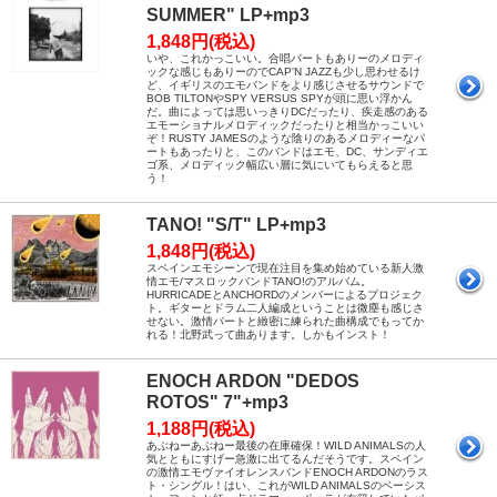
SUMMER" LP+mp3
1,848円(税込)
いや、これかっこいい。合唱パートもありーのメロディ
ックな感じもありーのでCAP'N JAZZも少し思わせるけ
ど、イギリスのエモバンドをより感じさせるサウンドで
BOB TILTONやSPY VERSUS SPYが頭に思い浮かん
だ。曲によっては思いっきりDCだったり、疾走感のある
エモーショナルメロディックだったりと相当かっこいい
ぞ！RUSTY JAMESのような陰りのあるメロディーなパ
ートもあったりと、このバンドはエモ、DC、サンディエ
ゴ系、メロディック幅広い層に気にいてもらえると思
う！
TANO! "S/T" LP+mp3
1,848円(税込)
スペインエモシーンで現在注目を集め始めている新人激
情エモ/マスロックバンドTANO!のアルバム。
HURRICADEとANCHORDのメンバーによるプロジェク
ト。ギターとドラム二人編成ということは微塵も感じさ
せない。激情パートと緻密に練られた曲構成でもってか
れる！北野武って曲あります。しかもインスト！
ENOCH ARDON "DEDOS
ROTOS" 7"+mp3
1,188円(税込)
あぶねーあぶねー最後の在庫確保！WILD ANIMALSの人
気とともにすげー急激に出てるんだそうです。スペイン
の激情エモヴァイオレンスバンドENOCH ARDONのラス
ト・シングル！はい、これがWILD ANIMALSのベーシス