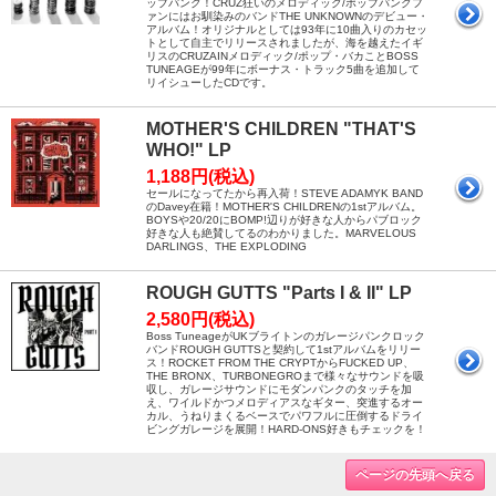
ップパンク！CRUZ狂いのメロディック/ポップパンクフ
ァンにはお馴染みのバンドTHE UNKNOWNのデビュー・
アルバム！オリジナルとしては93年に10曲入りのカセッ
トとして自主でリリースされましたが、海を越えたイギ
リスのCRUZAINメロディック/ポップ・バカことBOSS
TUNEAGEが99年にボーナス・トラック5曲を追加して
リイシューしたCDです。
MOTHER'S CHILDREN "THAT'S
WHO!" LP
1,188円(税込)
セールになってたから再入荷！STEVE ADAMYK BAND
のDavey在籍！MOTHER'S CHILDRENの1stアルバム。
BOYSや20/20にBOMP!辺りが好きな人からパブロック
好きな人も絶賛してるのわかりました。MARVELOUS
DARLINGS、THE EXPLODING
ROUGH GUTTS "Parts I & II" LP
2,580円(税込)
Boss TuneageがUKブライトンのガレージパンクロック
バンドROUGH GUTTSと契約して1stアルバムをリリー
ス！ROCKET FROM THE CRYPTからFUCKED UP、
THE BRONX、TURBONEGROまで様々なサウンドを吸
収し、ガレージサウンドにモダンパンクのタッチを加
え、ワイルドかつメロディアスなギター、突進するオー
カル、うねりまくるベースでパワフルに圧倒するドライ
ビングガレージを展開！HARD-ONS好きもチェックを！
ページの先頭へ戻る