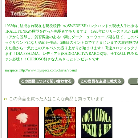
1983年に結成され現在も現役続行中のSWEDEISHパンクバンドの現状入手出
TRALL PUNKの原型を作った先駆者でありますよ！1995年にリリースされた
コアから脱却し、賛否両論のある中期にダークニューウェーブ期を経て、このバ
ックサウンドになり始めた作品。2曲目のイントロですさまじいまでの哀愁感で
えた曲から一気にこのアルバムの盛り上がりが始まります！高速メロディックチ
ます！DIA PSALMA、レディアク(RADIOAKTIVA RAKOR)等、全TRALL PUNK/S
ァン必聴！！CURIOSO好きな人もきっとドンピシャです！
myspace:
http://www.myspace.com/charta77band
この商品を買った人はこんな商品も買っています