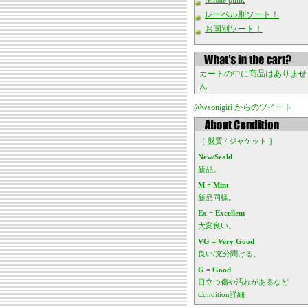
female punk
レーベル別ソート！
お国別ソート！
カートの中に商品はありませ
ん
@wsonigiri からのツイート
［ 盤質 / ジャケット ］
New/Seald
新品。
M = Mint
新品同様。
Ex = Excellent
大変良い。
VG = Very Good
良い/充分聞ける。
G = Good
目立つ傷や汚れがあるなど
Condition詳細