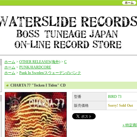
ホーム
>
OTHER RELEASES(海外)
>
C
ホーム
>
PUNK/HARDCORE
ホーム
>
Punk In Sweden/スウェーデンのパンク
CHARTA 77 "Tecken I Tiden" CD
型番
BIRD 73
販売価格
Sorry! Sold Out
» 特定