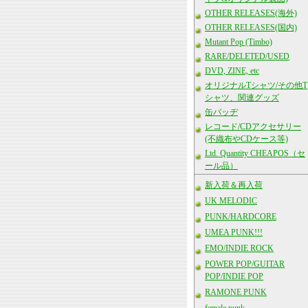
OTHER RELEASES(海外)
OTHER RELEASES(国内)
Mutant Pop (Timbo)
RARE/DELETED/USED
DVD, ZINE, etc
オリジナルTシャツ/その他T
シャツ、関連グッズ
缶バッヂ
レコード/CDアクセサリー
(不織布やCDケース等)
Ltd. Quantity CHEAPOS（セ
ール品）
新入荷＆再入荷
UK MELODIC
PUNK/HARDCORE
UMEA PUNK!!!
EMO/INDIE ROCK
POWER POP/GUITAR
POP/INDIE POP
RAMONE PUNK