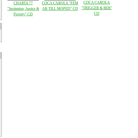
COCA CAROLA
CHARTA 77
COCA CAROLA "FEM
"TRIGGER & BER"
"Institution, Justice &
AR TILL MOPED" CD
CD
Poverty" CD