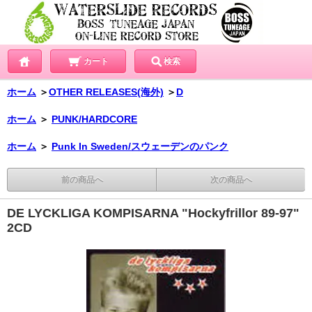
カート
検索
ホーム
＞
OTHER RELEASES(海外)
＞
D
ホーム
＞
PUNK/HARDCORE
ホーム
＞
Punk In Sweden/スウェーデンのパンク
前の商品へ
次の商品へ
DE LYCKLIGA KOMPISARNA "Hockyfrillor 89-97"
2CD