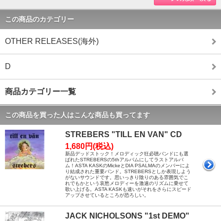
この商品のカテゴリー
OTHER RELEASES(海外)
D
商品カテゴリー一覧
この商品を買った人はこんな商品も買ってます
STREBERS "TILL EN VAN" CD
1,680円(税込)
新品デッドストック！メロディック狂必聴バンドにも選
ばれたSTREBERSの5thアルバムにしてラストアルバ
ム！ASTA KASKのMickeとDIA PSALMAのメンバーによ
り結成された重要バンド。STREBERSとしか表現しよう
がないサウンドです。思いっきり陰りのある雰囲気でこ
れでもかという哀愁メロディーを激速のリズムに乗せて
歌い上げる。ASTA KASKも速いがそれをさらにスピード
アップさせているところが恐ろしい。
JACK NICHOLSONS "1st DEMO"