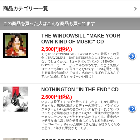
商品カテゴリー一覧
この商品を買った人はこんな商品も買ってます
THE WINDOWSILL "MAKE YOUR
OWN KIND OF MUSIC" CD
2,500円(税込)
くそやっべーWINDOWSILLの3rdアルバム最高！これ完
全にTRAVOLTAS、BAT BITES好きな人は好きなんじゃ
ないでしょうかね。3コードポップパンクにBEACH
BOYSハーモーニーがっつりのやつです。そこに哀愁メ
ロディーも加わって言うことないです。2ndを遥かに超
える楽曲を詰め込んでます。名曲がちりばめてあるんで
アルバム通してもすっげーいい感じ！
NOTHINGTON "IN THE END" CD
2,600円(税込)
いよいよ投下！すっげー待ってましたよ！しかし最強す
ぎますな。怒涛の哀愁メロディーの連打に、ドライビン
グギターといい全体の音のバランスもすげー良くてパワ
フルだけど繊細さは失われていない。最強の掛け合いボ
ーカルにテンションがただただあがりまくる。疾走感バ
ッチリな曲も渋く聴かせる曲もどちらも相当良いぞ。
「In The End」終わった瞬間にまた頭から聴きたくなる
と思う。5年また甲斐があったよ。