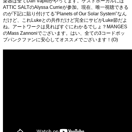
楽器は全てDan Vapidがやってます。ゲストボーカルには
ATTIC SALTのAlyssa Currieが参加。現在、唯一視聴できる
のが下記に貼り付けてる"Planets of Our Solar System"なん
だけど、これLukeとの共作だけど完全にサビがLuke節だよ
ね。アートワークは見ればすぐにわかるでしょ？MANGES
のMass Zannoniでございます。はい、全ての3コードポッ
プパンクファンに安心してオススメでございます！(O)