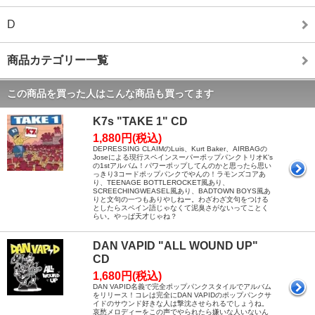
D
商品カテゴリー一覧
この商品を買った人はこんな商品も買ってます
K7s "TAKE 1" CD
1,880円(税込)
DEPRESSING CLAIMのLuis、Kurt Baker、AIRBAGの
Joseによる現行スペインスーパーポップパンクトリオK's
の1stアルバム！パワーポップしてんのかと思ったら思い
っきり3コードポップパンクでやんの！ラモンズコアあ
り、TEENAGE BOTTLEROCKET風あり、
SCREECHINGWEASEL風あり、BADTOWN BOYS風あ
りと文句の一つもありやしねー。わざわざ文句をつける
としたらスペイン語じゃなくて泥臭さがないってことく
らい。やっぱ天才じゃね？
DAN VAPID "ALL WOUND UP"
CD
1,680円(税込)
DAN VAPID名義で完全ポップパンクスタイルでアルバム
をリリース！コレは完全にDAN VAPIDのポップパンクサ
イドのサウンド好きな人は撃沈させられるでしょうね。
哀愁メロディーをこの声でやられたら嫌いな人いないん