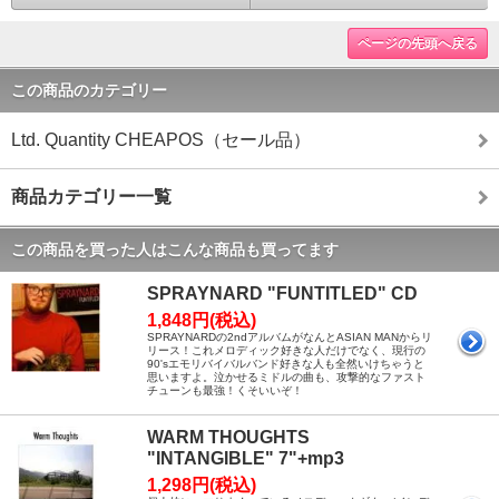
ページの先頭へ戻る
この商品のカテゴリー
Ltd. Quantity CHEAPOS（セール品）
商品カテゴリー一覧
この商品を買った人はこんな商品も買ってます
SPRAYNARD "FUNTITLED" CD
1,848円(税込)
SPRAYNARDの2ndアルバムがなんとASIAN MANからリ
リース！これメロディック好きな人だけでなく、現行の
90'sエモリバイバルバンド好きな人も全然いけちゃうと
思いますよ。泣かせるミドルの曲も、攻撃的なファスト
チューンも最強！くそいいぞ！
WARM THOUGHTS
"INTANGIBLE" 7"+mp3
1,298円(税込)