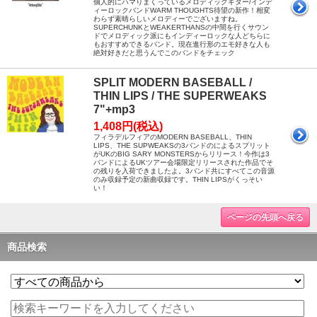
個人的にハマりまくっているメロディックギター/インデ
ィーロックバンドWARM THOUGHTS待望の新作！相変
わらず素晴らしいメロディーでございますね。
SUPERCHUNKとWEAKERTHANSの中間を行くサウン
ドでメロディック派にもインディーロックな人どちらに
もおすすめできるバンド。現在進行形のエモ好きな人も
絶対好きだと思うんでこのバンドをチェック
SPLIT MODERN BASEBALL /
THIN LIPS / THE SUPERWEAKS
7"+mp3
1,408円(税込)
フィラデルフィアのMODERN BASEBALL、THIN
LIPS、THE SUPWEAKSの3バンドのによるスプリット
がUKのBIG SARY MONSTERSからリリース！今作は3
バンドによるUKツアー会場限定リリースされた作品でそ
の残りを入荷できましたよ。3バンド共にすべてこの音源
のみ収録予定の新曲収録です。THIN LIPSがくっそい
い！
ページの先頭へ戻る
商品検索