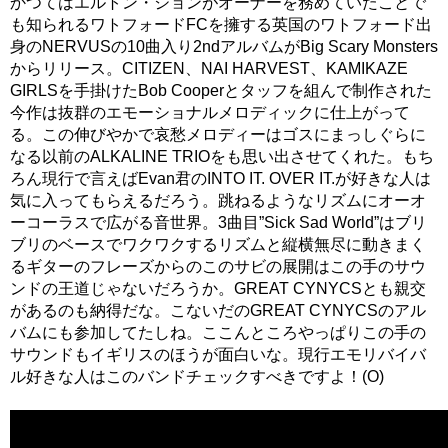
かつてはエルトン・ジョンがオーナーを務めていたことで
も知られるワトフォードFCを擁する英国のワトフォード出
身のNERVUSの10曲入り2ndアルバムがBig Scary Monsters
からリリース。CITIZEN、NAI HARVEST、KAMIKAZE
GIRLSを手掛けたBob Cooperとタッフを組んで制作された
今作は抜群のエモーショナルメロディックに仕上がって
る。この伸びやかで哀愁メロディーはゴスにまっしぐらに
なる以前のALKALINE TRIOをも思い出させてくれた。もち
ろん現行で言えばEvan君のINTO IT. OVER IT.が好きな人は
気に入ってもらえるだろう。跳ねるようなリズムにオーオ
ーコーラスで広がる音世界。3曲目”Sick Sad World”はブリ
ブリのベースでワクワクするリズムと縦横無尽に動きまく
るギターのフレーズからのこのサビの展開はこの手のサウ
ンドの王道じゃないだろうか。GREAT CYNYCSとも親交
があるのも納得だな。こないだのGREAT CYNYCSのアル
バムにも参加してたしね。ここんところやっぱりこの手の
サウンドもイギリスのほうが面白いな。現行エモリバイバ
ル好きな人はこのバンドチェックすべきですよ！(O)