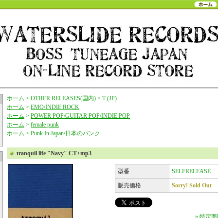
ホーム
>
OTHER RELEASES(国内)
>
T (JP)
ホーム
>
EMO/INDIE ROCK
ホーム
>
POWER POP/GUITAR POP/INDIE POP
ホーム
>
female punk
ホーム
>
Punk In Japan/日本のパンク
tranquil life "Navy" CT+mp3
型番
SELFRELEASE
販売価格
Sorry! Sold Out
» 特定