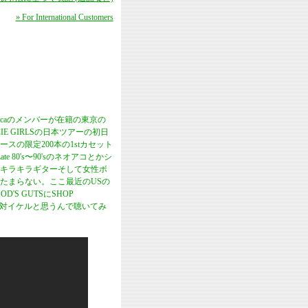
» For International Customers
elicaのメンバーが在籍の東京の
CIE GIRLSの日本ツアーの初日
スの限定200本の1stカセット
0's〜90'sのネオアコとかシ
キラキラギターそして女性ボ
たまらない。ここ最近のUSの
'S GUTSにSHOP
人も絶対イケルと思うんで聴いてみ