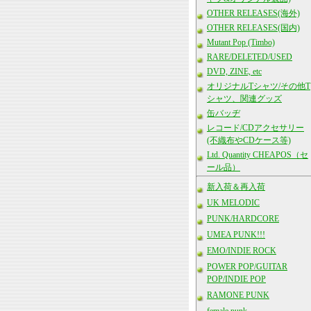
OTHER RELEASES(海外)
OTHER RELEASES(国内)
Mutant Pop (Timbo)
RARE/DELETED/USED
DVD, ZINE, etc
オリジナルTシャツ/その他T
シャツ、関連グッズ
缶バッヂ
レコード/CDアクセサリー
(不織布やCDケース等)
Ltd. Quantity CHEAPOS（セ
ール品）
新入荷＆再入荷
UK MELODIC
PUNK/HARDCORE
UMEA PUNK!!!
EMO/INDIE ROCK
POWER POP/GUITAR
POP/INDIE POP
RAMONE PUNK