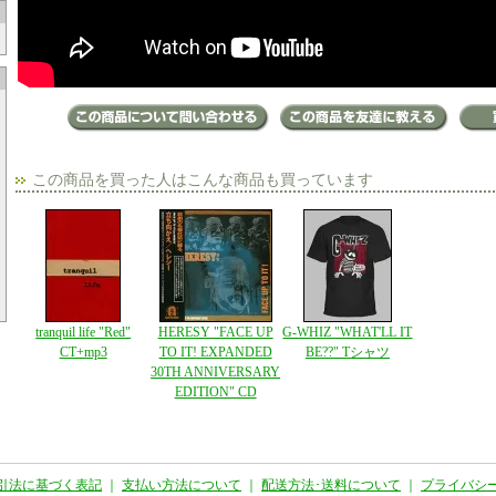
この商品を買った人はこんな商品も買っています
tranquil life "Red"
HERESY "FACE UP
G-WHIZ "WHAT'LL IT
CT+mp3
TO IT! EXPANDED
BE??" Tシャツ
30TH ANNIVERSARY
EDITION" CD
引法に基づく表記
｜
支払い方法について
｜
配送方法･送料について
｜
プライバシ