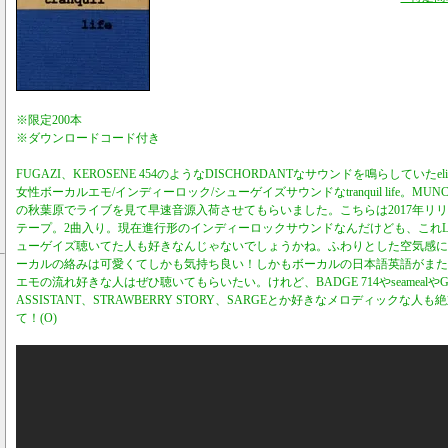
※限定200本
※ダウンロードコード付き
FUGAZI、KEROSENE 454のようなDISCHORDANTなサウンドを鳴らしていた
女性ボーカルエモ/インディーロック/シューゲイズサウンドなtranquil life。MUN
の秋葉原でライブを見て早速音源入荷させてもらいました。こちらは2017年リリー
テープ。2曲入り。現在進行形のインディーロックサウンドなんだけども、これLate 8
ューゲイズ聴いてた人も好きなんじゃないでしょうかね。ふわりとした空気感に
ーカルの絡みは可愛くてしかも気持ち良い！しかもボーカルの日本語英語がまた
エモの流れ好きな人はぜひ聴いてもらいたい。けれど、BADGE 714やseamealやGOD
ASSISTANT、STRAWBERRY STORY、SARGEとか好きなメロディックな
て！(O)