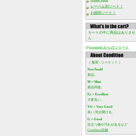
female punk
レーベル別ソート！
お国別ソート！
カートの中に商品はありませ
ん
@wsonigiri からのツイート
［ 盤質 / ジャケット ］
New/Seald
新品。
M = Mint
新品同様。
Ex = Excellent
大変良い。
VG = Very Good
良い/充分聞ける。
G = Good
目立つ傷や汚れがあるなど
Condition詳細