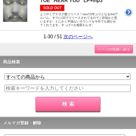
TOE "HEAR YOU" LP+mp3
SOLD OUT
ようやくアナログ盤リリース！toeの5年ぶりとなる3rdア
ルバム。すでにCDでリリースされてるのでご存知かと思
いますが、とにかく半端ないサウンドを今作でも聴かせ
てくれてます。すっげーわ相変わらず。
1-30 / 51
次のページへ
ページの先頭へ戻る
商品検索
メルマガ登録・解除