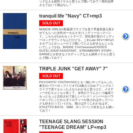
ックな人も絶対イケルと思うんで聴いてみて！両作品押
さえておいて損はなし！
tranquil life "Navy" CT+mp3
SOLD OUT
MUNCIE GIRLSの秋葉原でライブを見て早速音源入荷さ
せてもらった女性ボーカルエモ/インディーロックバン
ド。こちらが1stカセットテープ。現在進行形のインディ
ーロックサウンドなんだけども、これLate 80's〜90'sの
ネオアコとかシューゲイズ聴いてた人も好きなんじゃな
いでしょうかね。BADGE 714やseamealやGOD'S
GUTSにSHOP ASSISTANT、STRAWBERRY STORY、
SARGEとか好きなメロディックな人も絶対イケルと思う
んで聴いてみて！
TRIPLE JUNK "GET AWAY" 7"
SOLD OUT
PSYCHOTIC YOUTHやSSCとも一緒にやってもらった
東京のパワーポップトリオTの4曲入り2nd 7"シングル！
ライブで見てもらった人ならわかると思うけど、メロデ
ィーがむちゃくちゃ良くて、女性がドラムという編成で
もっともっと注目されて欲しいバンド！メンバーがパワ
ーポップにこだわらずメロディーが良ければポップパン
クも好きだっていうのも、聴けばすぐにわかるはず。
STILETTO BOYS、3MM、ポップパンク好きな人も聴い
てみて！
TEENAGE SLANG SESSION
"TEENAGE DREAM" LP+mp3