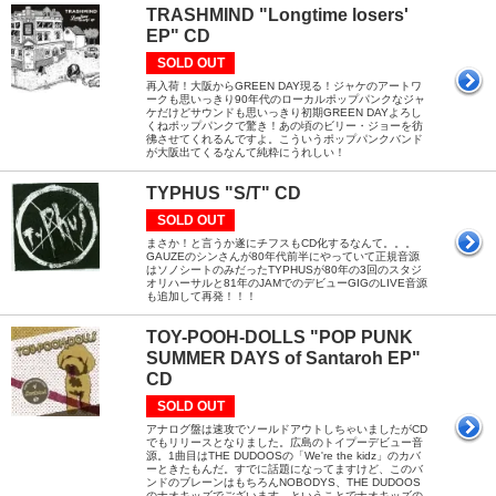
TRASHMIND "Longtime losers'
EP" CD
SOLD OUT
再入荷！大阪からGREEN DAY現る！ジャケのアートワ
ークも思いっきり90年代のローカルポップパンクなジャ
ケだけどサウンドも思いっきり初期GREEN DAYよろし
くねポップパンクで驚き！あの頃のビリー・ジョーを彷
彿させてくれるんですよ。こういうポップパンクバンド
が大阪出てくるなんて純粋にうれしい！
TYPHUS "S/T" CD
SOLD OUT
まさか！と言うか遂にチフスもCD化するなんて。。。
GAUZEのシンさんが80年代前半にやっていて正規音源
はソノシートのみだったTYPHUSが80年の3回のスタジ
オリハーサルと81年のJAMでのデビューGIGのLIVE音源
も追加して再発！！！
TOY-POOH-DOLLS "POP PUNK
SUMMER DAYS of Santaroh EP"
CD
SOLD OUT
アナログ盤は速攻でソールドアウトしちゃいましたがCD
でもリリースとなりました。広島のトイプーデビュー音
源。1曲目はTHE DUDOOSの「We're the kidz」のカバ
ーときたもんだ。すでに話題になってますけど、このバ
ンドのブレーンはもちろんNOBODYS、THE DUDOOS
のナオキッズでございます。ということでナオキッズの