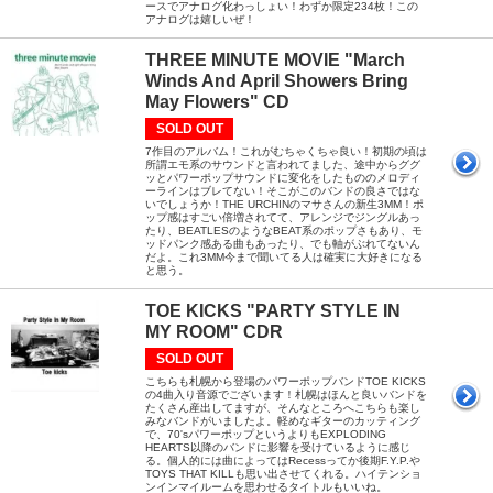
ースでアナログ化わっしょい！わずか限定234枚！この
アナログは嬉しいぜ！
THREE MINUTE MOVIE "March
Winds And April Showers Bring
May Flowers" CD
SOLD OUT
7作目のアルバム！これがむちゃくちゃ良い！初期の頃は
所謂エモ系のサウンドと言われてました、途中からググ
ッとパワーポップサウンドに変化をしたもののメロディ
ーラインはブレてない！そこがこのバンドの良さではな
いでしょうか！THE URCHINのマサさんの新生3MM！ポ
ップ感はすごい倍増されてて、アレンジでジングルあっ
たり、BEATLESのようなBEAT系のポップさもあり、モ
ッドパンク感ある曲もあったり、でも軸がぶれてないん
だよ。これ3MM今まで聞いてる人は確実に大好きになる
と思う。
TOE KICKS "PARTY STYLE IN
MY ROOM" CDR
SOLD OUT
こちらも札幌から登場のパワーポップバンドTOE KICKS
の4曲入り音源でございます！札幌はほんと良いバンドを
たくさん産出してますが、そんなところへこちらも楽し
みなバンドがいましたよ。軽めなギターのカッティング
で、70'sパワーポップというよりもEXPLODING
HEARTS以降のバンドに影響を受けているように感じ
る。個人的には曲によってはRecessってか後期F.Y.P.や
TOYS THAT KILLも思い出させてくれる。ハイテンショ
ンインマイルームを思わせるタイトルもいいね。