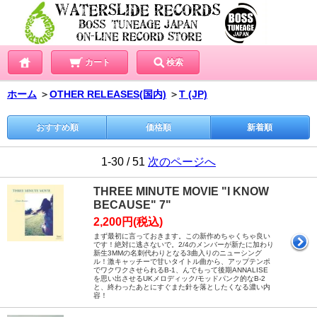
カート
検索
ホーム
＞
OTHER RELEASES(国内)
＞
T (JP)
おすすめ順
価格順
新着順
1-30 / 51
次のページへ
THREE MINUTE MOVIE "I KNOW
BECAUSE" 7"
2,200円(税込)
まず最初に言っておきます。この新作めちゃくちゃ良い
です！絶対に逃さないで。2/4のメンバーが新たに加わり
新生3MMの名刺代わりとなる3曲入りのニューシング
ル！激キャッチーで甘いタイトル曲から、アップテンポ
でワクワクさせられるB-1、んでもって後期ANNALISE
を思い出させるUKメロディック/モッドパンク的なB-2
と、終わったあとにすぐまた針を落としたくなる濃い内
容！