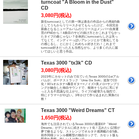
turncoat "A Bloom in the Dust"
CD
3,080円(税込)
新生turncoatとしての第一弾は過去の作品からの再録5曲
としてうちからリリースさせてもらったけど、今回完全
新曲となるニューアルバムのリリースはメンバー自身運
営のFNDから！4曲目のサビの抜け方とかこれまでなかっ
たタイプの曲じゃない？全体的にturncoatらしさは失っ
てなくて、インディーっぽいアレンジとかで進化してる
の感じるし、とにかくこれめちゃ好きだわ！これまで
turncoat好きだった人も当然ながら、より多くの人に届
いてほしいと思う作品。
Texas 3000 "tx3k" CD
3,080円(税込)
2023年にカセットのみで出ていたTexas 3000の1stアル
バムが、ボーナストラック「Uma Ga Suki」追加でCD
化！90’sオルタナ×轟音ギター×ノイズ×美メロ×サンプリ
ングが融合した独自サウンドで、複雑そうなのに耳にす
っと入る不思議な仕上がり。ライブの破壊力も強烈で、
特にドラマーがやばい。3年かけて作り込まれた渾身の1
枚！
Texas 3000 "Weird Dreams" CT
1,650円(税込)
海外でも注目されているTexas 3000の最新EP「Weird
Dreams」がデジタルに続きカセット化！忘れたい記憶が
夢で蘇るような、ストレンジでオルタナ感満載の全5曲。
前作同様ジャンル横断型の独自ロックで、カセット版も
即売れ予想。欲しい人は急いで