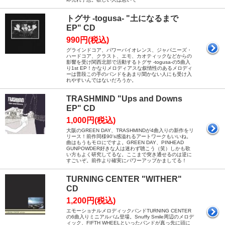
トグサ -togusa- "土になるまで
EP" CD
990円(税込)
グラインドコア、パワーバイオレンス、ジャパニーズ・
ハードコア、クラスト、エモ、カオティックなどからの
影響を受け関西北部で活動するトグサ -togusa-の5曲入
り1st EP！かなりメロディアスな叙情性のあるメロディ
ーは普段この手のバンドをあまり聞かない人にも受け入
れやすいんではないだろうか。
TRASHMIND "Ups and Downs
EP" CD
1,000円(税込)
大阪のGREEN DAY、TRASHMINDが4曲入りの新作をリ
リース！前作同様90's感溢れるアートワークもいいね。
曲はもうもモロにですよ。GREEN DAY、PINHEAD
GUNPOWDER好きな人は迷わず聴こう（笑）しかも歌
い方もよく研究してるな。ここまで突き通せるのは逆に
すごいぞ。前作より確実にパワーアップかましてる！
TURNING CENTER "WITHER"
CD
1,200円(税込)
エモーショナルメロディックバンドTURNING CENTER
の6曲入りミニアルバム登場。Snuffy Smile周辺のメロデ
ィック、FIFTH WHEELといったバンドが真っ先に頭に