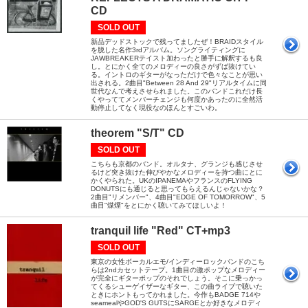
CD
SOLD OUT
新品デッドストックで残ってましたぜ！BRAIDスタイル
を脱した名作3rdアルバム。ソングライティングに
JAWBREAKERテイスト加わったと勝手に解釈するも良
し。とにかく全てのメロディーの良さがずば抜けてい
る。イントロのギターがなっただけで色々なことが思い
出される。2曲目"Between 28 And 29"リアルタイムに同
世代なんで考えさせられました。このバンドこれだけ長
くやっててメンバーチェンジも何度かあったのに全然活
動停止してなく現役なのほんとすごいわ。
theorem "S/T" CD
SOLD OUT
こちらも京都のバンド。オルタナ、グランジも感じさせ
るけど突き抜けた伸びやかなメロディーを持つ曲にとに
かくやられた。UKのIPANEMAやフランスのFLYING
DONUTSにも通じると思ってもらえるんじゃないかな？
2曲目"リメンバー"、4曲目"EDGE OF TOMORROW"、5
曲目"煤煙"をとにかく聴いてみてほしいよ！
tranquil life "Red" CT+mp3
SOLD OUT
東京の女性ボーカルエモ/インディーロックバンドのこち
らは2ndカセットテープ。1曲目の激ポップなメロディー
が完全にギターポップのそれでしょう。そこに乗っかっ
てくるシューゲイザーなギター、この曲ライブで聴いた
ときにホントもってかれました。今作もBADGE 714や
seamealやGOD'S GUTSにSARGEとか好きなメロディ