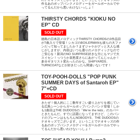
作るあのポップパンクメロディーをガールボーカルでや
ってるんだから悪いわけないっしょ！
THIRSTY CHORDS "KIOKU NO
EP" CD
SOLD OUT
徳島の日本語メロディックTHIRSTY CHORDSの3作品目
が7曲入りで登場！シカゴのBOILERMANも彼らの大ファ
ンだって知ってましたか？まずジャケがグッと大人な感
じがしますが、内容はいつも通りのメロディックなので
ご安心を！新潟のNO SURPRISE好きな方にもマジで大
スイセン！っつうか哀愁度さらにあがってんじゃんか！
多分ギタリスト変わったのかな。SHIPYARDS、
TURNCOATなどが好きだったら間違いないです！
TOY-POOH-DOLLS "POP PUNK
SUMMER DAYS of Santaroh EP"
7"+CD
SOLD OUT
きたぜ！個人的にここ数年すごい盛り上がりを感じてい
る広島シーンからガールポップパンクバンド登場！しか
も1曲目はTHE DUDOOSの「We're the kidz」のカバー
ときたもんだ。すでに話題になってますけど、このバン
ドのブレーンはもちろんNOBODYS、THE DUDOOSの
ナオキッズでございます。ということでナオキッズの作
るあのポップパンクメロディーをガールボーカルでやっ
てるんだから悪いわけないっしょ！