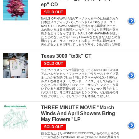
ep" CD
SOLD OUT
NAILS OF HAWAIIANのアマノさんを中心に結成された
日本語メロディックパンクバンド1st EPをリリース！
NAILS OF HAWAIIAN時代を彷彿させる轟音ギターと、
あの歌い方は日本語詞となったことでより世界観が突き
刺さるようになってます。NAILS OF HAWAIIANを聴い
たことのない人でもThirsty Chordsなど好きな人はこの音
源おすすめ！ラストのタイトル曲まで一気に駆け抜け、
再生ボタンを再び押してしまうだろう。5曲の流れも完璧
Texas 3000 "tx3k" CT
SOLD OUT
ライブハウスシーンで話題になってるTexas 3000の1st
アルバムがカセットフォーマットでリリース！ライブ見
ましたが衝撃的でした！特にドラマーがやばい！90'sオ
ルタナな轟音ギターサウンド、ノイズ、そして時折ハッ
とさせられる綺麗なメロディー、サンプリングとこう書
いていると滅茶苦茶な感じなんじゃないかと思うかもし
れないけど、耳にすれば意外とシンプル。ぜひ自分の耳
で感じて欲しい。そしてライブも体感して欲しい。
THREE MINUTE MOVIE "March
Winds And April Showers Bring
May Flowers" LP
SOLD OUT
自ら立ち上げたWONDER RECORDSからの6年ぶりのリ
リース作品がUSのDead BrokeとBloated Katの共同リリ