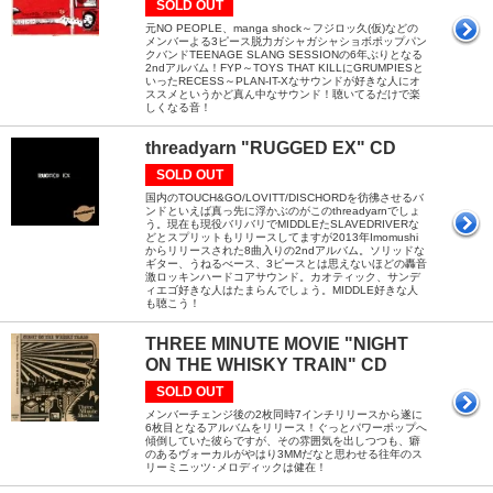
SOLD OUT
元NO PEOPLE、manga shock～フジロッ久(仮)などの
メンバーよる3ピース脱力ガシャガシャショボポップパン
クバンドTEENAGE SLANG SESSIONの6年ぶりとなる
2ndアルバム！FYP～TOYS THAT KILLにGRUMPIESと
いったRECESS～PLAN-IT-Xなサウンドが好きな人にオ
ススメというかど真ん中なサウンド！聴いてるだけで楽
しくなる音！
threadyarn "RUGGED EX" CD
SOLD OUT
国内のTOUCH&GO/LOVITT/DISCHORDを彷彿させるバ
ンドといえば真っ先に浮かぶのがこのthreadyarnでしょ
う。現在も現役バリバリでMIDDLEたSLAVEDRIVERな
どとスプリットもリリースしてますが2013年Imomushi
からリリースされた8曲入りの2ndアルバム。ソリッドな
ギター、うねるべース、3ピースとは思えないほどの轟音
激ロッキンハードコアサウンド。カオティック、サンデ
ィエゴ好きな人はたまらんでしょう。MIDDLE好きな人
も聴こう！
THREE MINUTE MOVIE "NIGHT
ON THE WHISKY TRAIN" CD
SOLD OUT
メンバーチェンジ後の2枚同時7インチリリースから遂に
6枚目となるアルバムをリリース！ぐっとパワーポップへ
傾倒していた彼らですが、その雰囲気を出しつつも、癖
のあるヴォーカルがやはり3MMだなと思わせる往年のス
リーミニッツ･メロディックは健在！