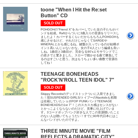
toone "When I Hit the Re:set
Button" CD
SOLD OUT
POHGOHの"Friend X"をカバーしていた女の子たちがバ
ンドを結成。Raftからついに3曲入りの音源をリリースし
ましたよ！カバーするくらいだからもちろんPOHGOHも
感じさせるけど、それだけじゃなくてSARGEや
MINERALとかも感じるね。鍵盤が入っているのが結構ポ
イント高いんじゃないかな。女の子4人という編成も良い
しね。1曲目と3曲目が、完全なる90'sエモサウンドでこ
の若さでと驚きました。スローで聴かせる曲で勝負して
るのはすごいと思う。次はもうちょい多い曲数で音源出
してね！
TEENAGE BONEHEADS
"ROCK'N'ROLL TEEN IDOL" 7"
SOLD OUT
Skippy Recordsのデッドストックついに入荷できまし
た！現SUSPENDED GIRLS/トイプーのNaokidsも初期
は在籍していたショボPOP PUNKバンドTEENAGE
BONEHEADSの1st 7"！このスカスカ感はセンスがない
とかっこよくならないのだけど、見事に仕上げていま
す。3コードポップパンク好きな人でこの音源聴いたこと
のない人は聴いてちょうだい！すでに90年代日本にはこ
んなバンドがいたのですよ。
THREE MINUTE MOVIE "FILM
REFLECTS A DRAMATIC CITY"