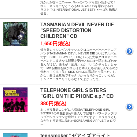
浮かぶが節々にCosmic Noteのバンドも思い出させてく
れる。オフキーなところもSHIPYARDSを思わせるね。
ラストではINTERNATIONAL JET SETもやっぱり彷彿さ
せる。
TASMANIAN DEVIL NEVER DIE
"SPEED DISTORTION
CHILDREN" CD
1,650円(税込)
仙台発レイジングスラッシュクロスオーバーハードコア
バンドTASMANIAN DEVIL NEVER DIEついにアルバム
です！SOD、SLAYER、DRIといった先輩クロスオーバ
ーバンドに多大なる影響を受けいるのは一聴すればわか
るんだけど、曲名が「童貞」とか「いつかきっと」とか
で、MVも度肝を抜かれるほど本人たちが楽しんでるのが
伝わってくる（笑）SICK CHILDの歌詞クソ笑った。し
かし、曲は正攻法ですっきりかっちりかっこいいんだ。
チャイニーズゴリラじゃなくてよかったね。
TELEPHONE GiRL SiSTERS
"GiRL ON THE PHONE e.p." CD
880円(税込)
おにぎり暴走コンピにも収録のTELEPHONE GiRL
SiSTERSの単独音源が4曲入りで登場！パワーポップ/ポ
ップパンクファンは絶対チェックですよ！キラキラとし
ながらも疾走感に溢れたSCREAMING APPLEフォロワ
ー！
teensmoker "ゼアイズアライト