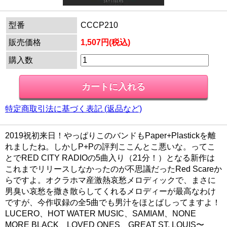
型番
CCCP210
販売価格
1,507円(税込)
購入数
特定商取引法に基づく表記 (返品など)
2019祝初来日！やっぱりこのバンドもPaper+Plastickを離
れましたね。しかしP+Pの評判ここんとこ悪いな。ってこ
とでRED CITY RADIOの5曲入り（21分！）となる新作は
これまでリリースしなかったのが不思議だったRed Scareか
らですよ。オクラホマ産激熱哀愁メロディックで、まさに
男臭い哀愁を撒き散らしてくれるメロディーが最高なわけ
ですが、今作収録の全5曲でも男汁をほとばしってますよ！
LUCERO、HOT WATER MUSIC、SAMIAM、NONE
MORE BLACK、LOVED ONES、GREAT ST. LOUIS〜