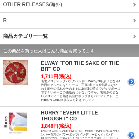
OTHER RELEASES(海外)
R
商品カテゴリー一覧
この商品を買った人はこんな商品も買ってます
ELWAY "FOR THE SAKE OF THE
BIT" CD
1,711円(税込)
哀愁メロディックパンクバンドELWAYが3年ぶりとなり4
枚目のアルバムをリリース。正直8曲じゃ全然足んない
わ！前作の流れをそのままに2曲目の時点でガッツポーズ
です！いやーこの曲最高じゃないですか。哀愁系の切な
いメロディーと熱さ具合にポップさもパーフェクト。こ
れIRON CHIC好きな人も好きでしょ？
HURRY "EVERY LITTLE
THOUGHT" CD
1,848円(税込)
EVERYONE EVERYWHERE、WHAT HAPPENED?のメ
ンバー在籍のパワーポップ/インディーロックバンド
HURRYの3rdアルバム！ついにここまで達したかという