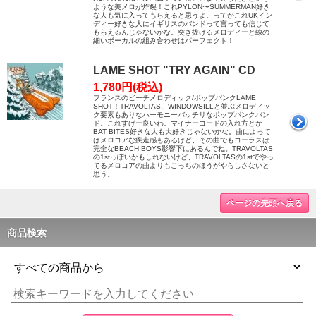
ような美メロが炸裂！これPYLON〜SUMMERMAN好き
な人も気に入ってもらえると思うよ。ってかこれUKイン
ディー好きな人にイギリスのバンドって言っても信じて
もらえるんじゃないかな。突き抜けるメロディーと線の
細いボーカルの組み合わせはパーフェクト！
LAME SHOT "TRY AGAIN" CD
1,780円(税込)
フランスのビーチメロディック/ポップパンクLAME
SHOT！TRAVOLTAS、WINDOWSILLと並ぶメロディッ
ク要素もありなハーモニーバッチリなポップパンクバン
ド。これすげー良いわ。マイナーコードの入れ方とか
BAT BITES好きな人も大好きじゃないかな。曲によって
はメロコアな疾走感もあるけど、その曲でもコーラスは
完全なBEACH BOYS影響下にあるんでね。TRAVOLTAS
の1stっぽいかもしれないけど、TRAVOLTASの1stでやっ
てるメロコアの曲よりもこっちのほうがやらしさないと
思う。
ページの先頭へ戻る
商品検索