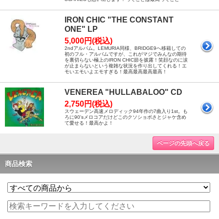
IRON CHIC "THE CONSTANT
ONE" LP
5,000円(税込)
2ndアルバム。LEMURIA同様、BRIDGE9へ移籍しての
初のフル・アルバムですが、これがマジでみんなの期待
を裏切らない極上のIRON CHIC節を披露！笑顔なのに涙
が止まらないという複雑な状況を作り出してくれる！エ
モいエモいよエモすぎる！最高最高最高最高！
VENEREA "HULLABALOO" CD
2,750円(税込)
スウェーデン高速メロディック94年作の7曲入り1st。も
ろに90'sメロコアだけどこのクソショボさとジャケ含め
て愛せる！最高かよ！
ページの先頭へ戻る
商品検索