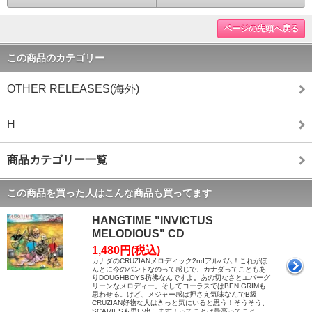
ページの先頭へ戻る
この商品のカテゴリー
OTHER RELEASES(海外)
H
商品カテゴリー一覧
この商品を買った人はこんな商品も買ってます
HANGTIME "INVICTUS
MELODIOUS" CD
1,480円(税込)
カナダのCRUZIANメロディック2ndアルバム！これがほ
んとに今のバンドなのって感じで、カナダってこともあ
りDOUGHBOYS彷彿なんですよ。あの切なさとエバーグ
リーンなメロディー。そしてコーラスではBEN GRIMも
思わせる。けど、メジャー感は押さえ気味なんでB級
CRUZIAN好物な人はきっと気にいると思う！そうそう、
SCARIESも思い出します！ってことは最高ってこと