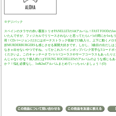
※デジパック
スペインのタラサの赤い覆面トリオPANELLETの1dtアルバム！FAST FOODの
いたんですが、フィジカルでリリースされないと思ってたらいつの間にか1stも
荷！CDバージョンだけにはボーナストラック収録で13曲入り。上下に動くメロ
折MURDERBURGERSも感じさせる展開大好きです。しかし、3曲目の出だし
なきゃ出せないやつですね。ってかこれスペインポップパンク苦手な3コードポ
くださいよ。このキャッチーさでパパパコーラスやサーフコーラスもあったりと
んじゃないかな？個人的にはYOUNG ROCHELLESのアルバムのような感じも
か？！悩む必要なし、1st&2ndアルバムまとめていっちゃいましょう！(O)