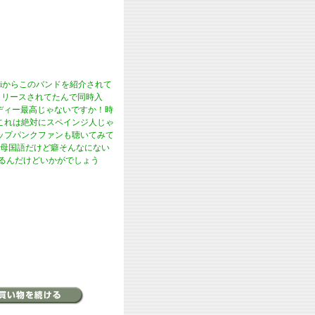
Javiからこのバンドを紹介されて
リリースされてたんで同時入
ディー最高じゃないですか！時
はこれは絶対にスペインジ人じゃ
ップパンクファンも聴いてみて
母国語だけど癖そんなにない
あるんだけどいかがでしょう