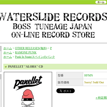
ホーム
>
OTHER RELEASES(海外)
>
P
ホーム
>
RAMONE PUNK
ホーム
>
Punk In Spain/スペインのパンク
PANELLET "ALOHA" CD
型番
HFMN
販売価格
Sorry! Sold Out
» 特定