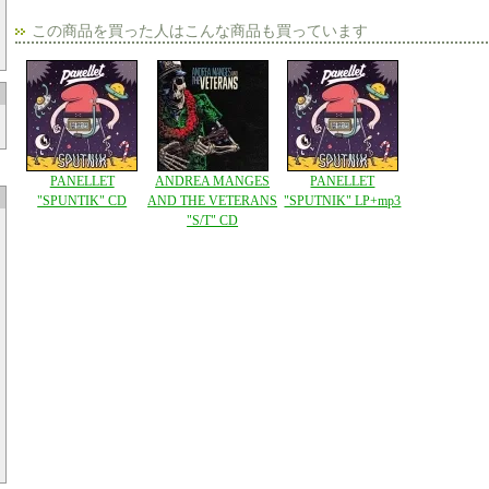
この商品を買った人はこんな商品も買っています
PANELLET
ANDREA MANGES
PANELLET
"SPUNTIK" CD
AND THE VETERANS
"SPUTNIK" LP+mp3
"S/T" CD