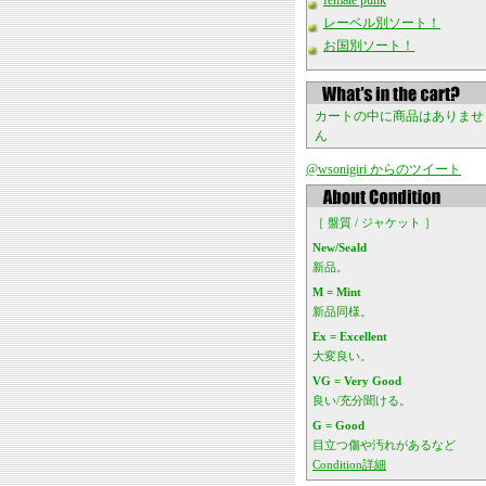
female punk
レーベル別ソート！
お国別ソート！
カートの中に商品はありませ
ん
@wsonigiri からのツイート
［ 盤質 / ジャケット ］
New/Seald
新品。
M = Mint
新品同様。
Ex = Excellent
大変良い。
VG = Very Good
良い/充分聞ける。
G = Good
目立つ傷や汚れがあるなど
Condition詳細