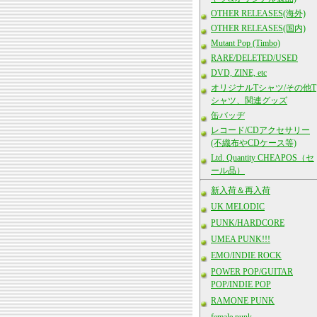
OTHER RELEASES(海外)
OTHER RELEASES(国内)
Mutant Pop (Timbo)
RARE/DELETED/USED
DVD, ZINE, etc
オリジナルTシャツ/その他T
シャツ、関連グッズ
缶バッヂ
レコード/CDアクセサリー
(不織布やCDケース等)
Ltd. Quantity CHEAPOS（セ
ール品）
新入荷＆再入荷
UK MELODIC
PUNK/HARDCORE
UMEA PUNK!!!
EMO/INDIE ROCK
POWER POP/GUITAR
POP/INDIE POP
RAMONE PUNK