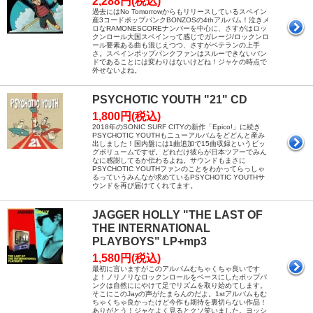
2,288円(税込)
過去にはNo Tomorrowからもリリースしているスペイン
産3コードポップパンクBONZOSの4thアルバム！泣きメ
ロなRAMONESCOREナンバーを中心に、さすがはロッ
クンロール大国スペインって感じでガレージ/ロックンロ
ール要素ある曲も混じえつつ、さすがベテランの上手
さ。スペインポップパンクファンはスルーできないバン
ドであることには変わりはないけどね！ジャケの時点で
外せないよね。
PSYCHOTIC YOUTH "21" CD
1,800円(税込)
2018年のSONIC SURF CITYの新作「Epico!」に続き
PSYCHOTIC YOUTHもニューアルバムをどどんと産み
出しました！国内盤には1曲追加で15曲収録というビッ
グボリュームですぜ。どれだけ彼らが日本ツアーでみん
なに感謝してるか伝わるよね。サウンドもまさに
PSYCHOTIC YOUTHファンのことをわかってらっしゃ
るっていうみんなが求めているPSYCHOTIC YOUTHサ
ウンドを再び届けてくれてます。
JAGGER HOLLY "THE LAST OF
THE INTERNATIONAL
PLAYBOYS" LP+mp3
1,580円(税込)
最初に言いますがこのアルバムむちゃくちゃ良いです
よ！ノリノリなロックンロールをベースにしたポップパ
ンクは自然ににやけて足でリズムを取り始めてします。
そこにこのJayの声がたまらんのだよ。1stアルバムもむ
ちゃくちゃ良かったけど今作も期待を裏切らない作品！
ありがとう！ジャケよく見るとクソ笑いました。ヨッシ