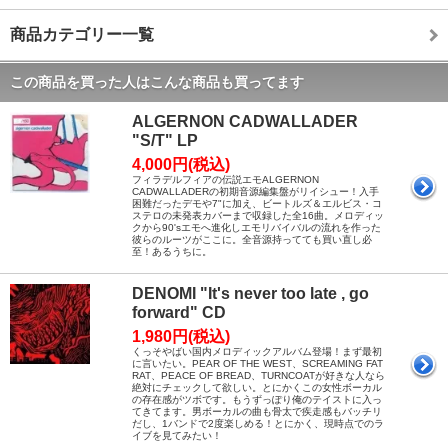
商品カテゴリー一覧
この商品を買った人はこんな商品も買ってます
ALGERNON CADWALLADER
"S/T" LP
4,000円(税込)
フィラデルフィアの伝説エモALGERNON
CADWALLADERの初期音源編集盤がリイシュー！入手
困難だったデモや7"に加え、ビートルズ＆エルビス・コ
ステロの未発表カバーまで収録した全16曲。メロディッ
クから90'sエモへ進化しエモリバイバルの流れを作った
彼らのルーツがここに。全音源持ってても買い直し必
至！あるうちに。
DENOMI "It's never too late , go
forward" CD
1,980円(税込)
くっそやばい国内メロディックアルバム登場！まず最初
に言いたい。PEAR OF THE WEST、SCREAMING FAT
RAT、PEACE OF BREAD、TURNCOATが好きな人なら
絶対にチェックして欲しい。とにかくこの女性ボーカル
の存在感がツボです。もうずっぽり俺のテイストに入っ
てきてます。男ボーカルの曲も骨太で疾走感もバッチリ
だし、1バンドで2度楽しめる！とにかく、現時点でのラ
イブを見てみたい！