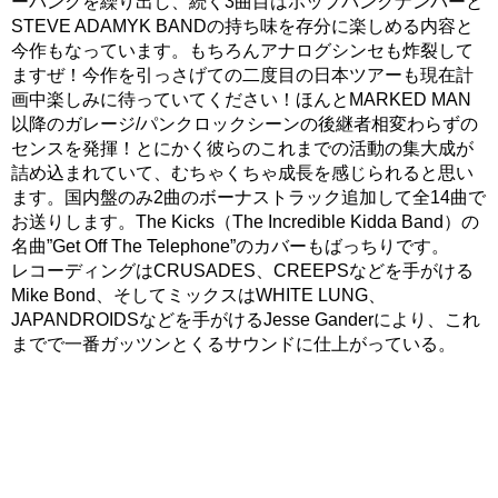
ーパンクを繰り出し、続く3曲目はポップパンクナンバーと
STEVE ADAMYK BANDの持ち味を存分に楽しめる内容と
今作もなっています。もちろんアナログシンセも炸裂して
ますぜ！今作を引っさげての二度目の日本ツアーも現在計
画中楽しみに待っていてください！ほんとMARKED MAN
以降のガレージ/パンクロックシーンの後継者相変わらずの
センスを発揮！とにかく彼らのこれまでの活動の集大成が
詰め込まれていて、むちゃくちゃ成長を感じられると思い
ます。国内盤のみ2曲のボーナストラック追加して全14曲で
お送りします。The Kicks（The Incredible Kidda Band）の
名曲”Get Off The Telephone”のカバーもばっちりです。
レコーディングはCRUSADES、CREEPSなどを手がける
Mike Bond、そしてミックスはWHITE LUNG、
JAPANDROIDSなどを手がけるJesse Ganderにより、これ
までで一番ガッツンとくるサウンドに仕上がっている。