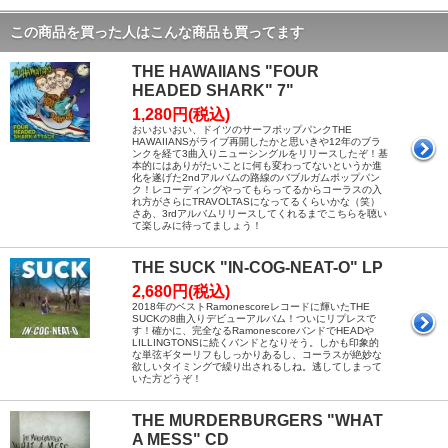
この商品を買った人はこんな商品も買ってます
THE HAWAIIANS "FOUR
HEADED SHARK" 7"
1,280円(税込)
おいおいおい、ドイツのサーフポップパンクTHE
HAWAIIANSがライブ再開したかと思いきや12年のブラ
ンクを経て3曲入りニューシングルをリリースしたぞ！基
本的にはありがたいことに何も変わってないというか進
化を遂げた2ndアルバムの路線のバブルガムポップパン
ク！レコーディングやってもらってるからコーラスの入
れ方がさらにTRAVOLTASになってるくらいかな（笑）
さあ、3rdアルバムリリースしてくれるまでこちらを聴い
て楽しみに待ってましょう！
THE SUCK "IN-COG-NEAT-O" LP
2,680円(税込)
2018年のベストRamonescoreレコードに輝いたTHE
SUCKの8曲入りデビューアルバム！ついにリプレスで
す！確かに、完全なるRamonescoreバンドでHEADや
LILLINGTONSに続くバンドとなりそう。しかも印象的
な単弦ギターリフもしっかりあるし、コーラスが絶妙な
欲しいタイミングで繰り出されるしね。逃してしまって
いた方どうぞ！
THE MURDERBURGERS "WHAT
A MESS" CD