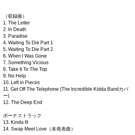
（収録曲）
1. The Letter
2. In Death
3. Paradise
4. Waiting To Die Part 1
5. Waiting To Die Part 2
6. When I Was Gone
7. Something Vicious
8. Take It To The Top
9. No Help
10. Left in Pieces
11. Get Off The Telephone (The Incredible Kidda Bandカバ
ー)
12. The Deep End
ボーナストラック
13. Kinda Ill
14. Swap Meet Love（未発表曲）