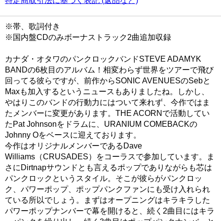
特定商取引法に基づく表記 (返品など)
※帯、歌詞付き
※国内盤CDのみボーナストラック2曲追加収録
カナダ・オタワのパンクロックバンドSTEVE ADAMYK
BANDの6枚目のアルバム！相変わらず世界をツアーで飛び
回ってる彼らですが、前作からSONIC AVENUESのSebと
Maxも加入するというニュースもありましたね。しかし、
やはりこのバンドの行動力にはついて来れず、今作ではま
たメンバーに変更があります。THE ACORNで活動してい
たPat Johnsonをドラムに、URANIUM COMEBACKの
Johnny Oをベースに迎えております。
今作はオリジナルメンバーであるDave
Williams（CRUSADES）をコーラスで参加しています。ま
さにDirtnapサウンドとも言えるポップでありながらも芯は
パンクロックというスタイル。そこが彼らがパンクロッ
ク、パワーポップ、ポップパンクファンにも受け入れられ
ている所以でしょう。まずはオープニングはキラキラした
パワーポップナンバーで幕を開けると、続く2曲目にはキラ