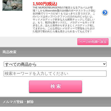
1,500円(税込)
THE MURDERBURGERSの7枚目となるアルバムが登
場！しかもWaterslide盤のみ6曲のボーナストラック含む
全20曲でリリースだぜ！もうはっきりと言うけどさ、こ
のバンドはポップパンクファンだけのものじゃないよ。
サッドメロディック好きな人も絶対チェックしてほしい
よ。もう、歌詞も激サッドだし、メロディーもサッドす
ぎるしさ。ほんと前作からすさまじくメロディック化し
てますから。こんな切ないメロディーで苦悩をぶちまけ
た歌詞で歌われたら魂も揺さぶられるってもんです！
ページの先頭へ戻る
商品検索
メルマガ登録・解除