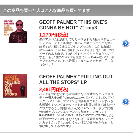
この商品を買った人はこんな商品も買ってます
GEOFF PALMER "THIS ONE'S
GONNA BE HOT" 7"+mp3
1,279円(税込)
傑作アルバムに先行してリリースされた3曲入りデビュー
シングル。タイトル曲はアルバムのオープニングを飾る
曲ですが、残り2曲はこのシングルのみ。しかも2曲目
の"Punker Than Me（俺よりパンクかよ）"は、唯一のス
ピードのある曲でこれがもうむちゃくちゃたまらんので
すよ。もう1曲の"TWYD"も完全にKurt Bakerなパワーポ
ップチューンでこれも最高！アルバムと合わせて手に入
れるべし！
GEOFF PALMER "PULLING OUT
ALL THE STOPS" LP
2,481円(税込)
バンドをやればどれもが話題になる天才的なポップメロ
ディー職人Geoff Palmerのニューバンド、これポップパ
ンク、パワーポップファンは問答無用で即ゲットすべき
名盤誕生！シングルカットされた1曲目の時点で誰もがワ
クワクすること間違いないだろ！70'sパワーポップに現
代のポップパンクエッセンスを加えたこのサウンド、
RAMONES、YUM YUMS、PSYCHOTIC YOUTHなどこ
の手のサウンドが好きな人ならば、収録曲全部がシング
ルカットされてもおかしくないほどの曲が次から次へと
飛び出してくるのですよ。