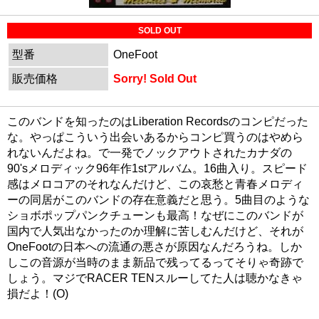
SOLD OUT
型番
OneFoot
販売価格
Sorry! Sold Out
このバンドを知ったのはLiberation Recordsのコンピだった
な。やっぱこういう出会いあるからコンピ買うのはやめら
れないんだよね。で一発でノックアウトされたカナダの
90'sメロディック96年作1stアルバム。16曲入り。スピード
感はメロコアのそれなんだけど、この哀愁と青春メロディ
ーの同居がこのバンドの存在意義だと思う。5曲目のような
ショボポップパンクチューンも最高！なぜにこのバンドが
国内で人気出なかったのか理解に苦しむんだけど、それが
OneFootの日本への流通の悪さが原因なんだろうね。しか
しこの音源が当時のまま新品で残ってるってそりゃ奇跡で
しょう。マジでRACER TENスルーしてた人は聴かなきゃ
損だよ！(O)