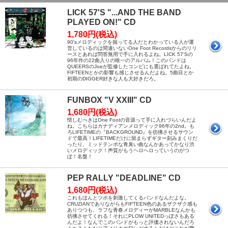
LICK 57'S "...AND THE BAND
PLAYED ON!" CD
1,780円(税込)
90'sメロディックを掘ってる人だとわかっている人が運
営しているのは間違いないOne Foot Recordsからのリリ
ースとあれば問答無用で手に入れるよね。LICK 57'Sの
96年作の22曲入りの唯一のアルバム！このバンドは
QUEERSのJoeが監修したコンピにも選ばれてたよね。
FIFTEENとかの影響も感じさせるんだよね。5曲目とか
初期のDIGGER好きな人も大好きだろ。
FUNBOX "V XXIII" CD
1,680円(税込)
惜しむべきはOne Footの音源って手に入れづらいんだよ
ね。こちらはカナディアンメロディック96年の2nd。も
ろLIFETIMEの『BACKGROUND』を彷彿させるサウン
ドで最高！LIFETIMEだけに留まらずギター刻みまくりだ
ったり、ミッドテンポな青臭い曲なんかあってかなり渋
いメロディック！声質がもうヘロヘロっていうのがつ
ぼ！名盤！
PEP RALLY "DEADLINE" CD
1,680円(税込)
これもほんとツボを刺激してくるバンドなんだよな。
CRUZIANでありながらもFIFTEEN色のあるザクザク感も
ありつつも、ラフな青春メロディーがMARBLEなんかも
彷彿させてくれる！それにPLOW UNITEDっぽさもある
んだよ！なんでこのバンドがもっと評価されないんだろ