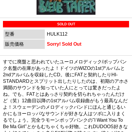
SOLD OUT
型番
HULK112
販売価格
Sorry! Sold Out
すでに廃盤と思われていたユーロメロディック/ポップパン
ク名盤の在庫があったよ！ドイツのWIZOの1stアルバムと
2ndアルバムを収録したCD。後にFATと契約したりHI-
STANDARDとスプリット出したりしたのは、初期のアホさ
満開のサウンドを知っていた人にとっては驚きだったよ
ね。でも、FATとはあっさり契約を切られちゃったんだけ
ど（笑）12曲目以降の1stアルバム収録曲がもう最高なんだ
よ！スウェーデンのメロディックバンドにほんと通じるい
かにもヨーロッパなサウンドが好きな人はツボに入りまく
るでしょう。完全ラモーンポップパンクの"I Want You To
Be Ma Girl"とかもむちゃくちゃ好物。これDUDOOS好きな