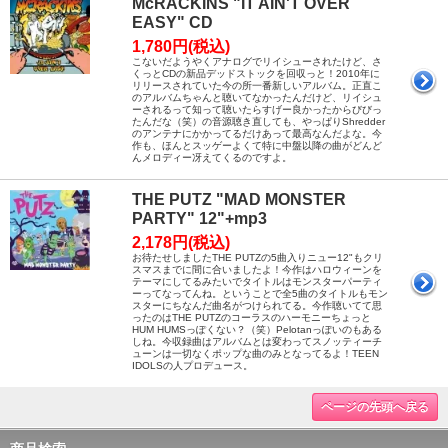
McRACKINS "IT AIN'T OVER
EASY" CD
1,780円(税込)
こないだようやくアナログでリイシューされたけど、さ
くっとCDの新品デッドストックを回収っと！2010年に
リリースされていた今の所一番新しいアルバム。正直こ
のアルバムちゃんと聴いてなかったんだけど、リイシュ
ーされるって知って聴いたらすげー良かったからびびっ
たんだな（笑）の音源聴き直しても、やっぱりShredder
のアンテナにかかってるだけあって最高なんだよな。今
作も、ほんとスッゲーよくて特に中盤以降の曲がどんど
んメロディー冴えてくるのですよ。
THE PUTZ "MAD MONSTER
PARTY" 12"+mp3
2,178円(税込)
お待たせしましたTHE PUTZの5曲入りニュー12"もクリ
スマスまでに間に合いましたよ！今作はハロウィーンを
テーマにしてるみたいでタイトルはモンスターパーティ
ーってなってんね。ということで全5曲のタイトルもモン
スターにちなんだ曲名がつけられてる。今作聴いてて思
ったのはTHE PUTZのコーラスのハーモニーちょっと
HUM HUMSっぽくない？（笑）Pelotanっぽいのもある
しね。今収録曲はアルバムとは変わってスノッティーチ
ューンは一切なくポップな曲のみとなってるよ！TEEN
IDOLSの人プロデュース。
ページの先頭へ戻る