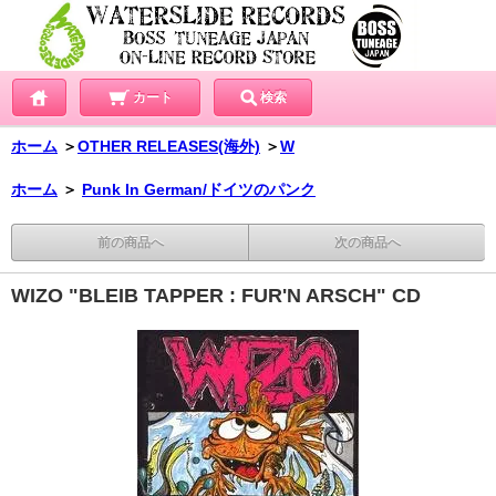
カート
検索
ホーム
＞
OTHER RELEASES(海外)
＞
W
ホーム
＞
Punk In German/ドイツのパンク
前の商品へ
次の商品へ
WIZO "BLEIB TAPPER : FUR'N ARSCH" CD