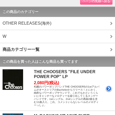
ページの先頭へ戻る
この商品のカテゴリー
OTHER RELEASES(海外)
W
商品カテゴリー一覧
この商品を買った人はこんな商品も買ってます
THE CHOOSERS "FILE UNDER
POWER POP" LP
2,080円(税込)
札幌のパワーポップバンドTHE CHOOSERSの1stアルバ
ムがオーストリアのBachelorからリリース！とにかく、
純粋なパワーポップサウンドで、これでもかというくら
いにキャッチーなメロディーを繰り出してくるスッゲー
バンドです。1stシングル、2ndシングルの再録2曲を含
む11曲入り。これ、コメントいらないレベルのメロディ
ーっしょ。