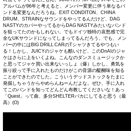
アルバムが96年と考えると、メンバー変更に伴う単なるバ
ンド名変更なんだろうね。EXIT CONDITON、CHINA
DRUM、STRAINなサウンドをやってるんだけど、DAG
NASTYのカバーやってるからDAG NASTYみたいなバンド
を狙ってたのかもしれない。でもドイツ独特の哀愁感で完
全なUKサウンドになってしまってるんだろう。でも、メン
バーの中にはBIG DRILL CARのTシャツきてるやつもい
る！しかし、JUICYのジャケも酷いけど、このDnA!のジャ
ケはさらに上をいくよね。こんなのダンスミュージックか
と思ってジャケ買い出来ないっしょ（爆）しかし、勇気を
振り絞って手に入れたものだけがこの音源の醍醐味を知る
ことができたのでした。こういうデッドストックをたまに
発掘しちゃうからやめらんねーんだよな。ぜひ、手に入れ
てこのバンドを知ってどんどん布教してくださいな！あっ
「Quest」って曲、多分SHELTERバカにしてると思う（最
高）(O)