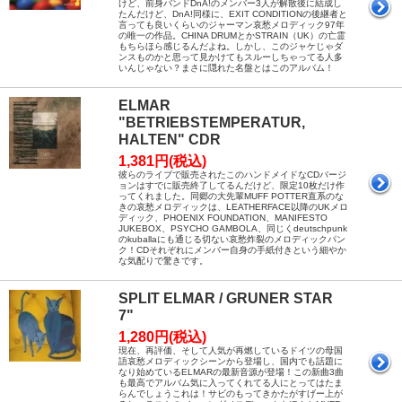
けど、前身バンドDnA!のメンバー3人が解散後に結成し
たんだけど、DnA!同様に、EXIT CONDITIONの後継者と
言っても良いくらいのジャーマン哀愁メロディック97年
の唯一の作品。CHINA DRUMとかSTRAIN（UK）の亡霊
もちらほら感じるんだよね。しかし、このジャケじゃダ
ンスものかと思って見かけてもスルーしちゃってる人多
いんじゃない？まさに隠れた名盤とはこのアルバム！
ELMAR
"BETRIEBSTEMPERATUR,
HALTEN" CDR
1,381円(税込)
彼らのライブで販売されたこのハンドメイドなCDバージ
ョンはすでに販売終了してるんだけど、限定10枚だけ作
ってくれました。同郷の大先輩MUFF POTTER直系のな
きの哀愁メロディックは、LEATHERFACE以降のUKメロ
ディック、PHOENIX FOUNDATION、MANIFESTO
JUKEBOX、PSYCHO GAMBOLA、同じくdeutschpunk
のkuballaにも通じる切ない哀愁炸裂のメロディックパン
ク！CDそれぞれにメンバー自身の手紙付きという細やか
な気配りで驚きです。
SPLIT ELMAR / GRUNER STAR
7"
1,280円(税込)
現在、再評価、そして人気が再燃しているドイツの母国
語哀愁メロディックシーンから登場し、国内でも話題に
なり始めているELMARの最新音源が登場！この新曲3曲
も最高でアルバム気に入ってくれてる人にとってはたま
らんでしょうこれは！サビのもってきかたがすげー上が