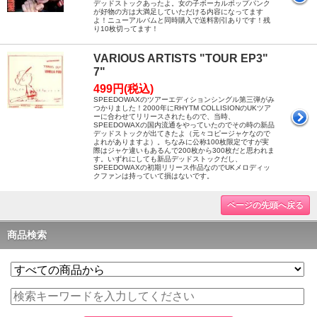
デッドストックあったよ。女の子ボーカルポップパンク
が好物の方は大満足していただける内容になってます
よ！ニューアルバムと同時購入で送料割引ありです！残
り10枚切ってます！
VARIOUS ARTISTS "TOUR EP3"
7"
499円(税込)
SPEEDOWAXのツアーエディションシングル第三弾がみ
つかりました！2000年にRHYTM COLLISIONのUKツア
ーに合わせてリリースされたもので、当時、
SPEEDOWAXの国内流通をやっていたのでその時の新品
デッドストックが出てきたよ（元々コピージャケなので
よれがありますよ）。ちなみに公称100枚限定ですが実
際はジャケ違いもあるんで200枚から300枚だと思われま
す。いずれにしても新品デッドストックだし、
SPEEDOWAXの初期リリース作品なのでUKメロディッ
クファンは持っていて損はないです。
ページの先頭へ戻る
商品検索