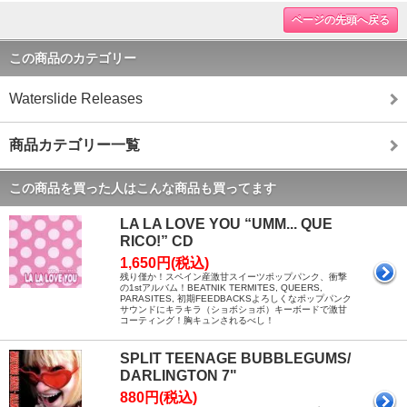
ページの先頭へ戻る
この商品のカテゴリー
Waterslide Releases
商品カテゴリー一覧
この商品を買った人はこんな商品も買ってます
LA LA LOVE YOU “UMM... QUE
RICO!” CD
1,650円(税込)
残り僅か！スペイン産激甘スイーツポップパンク、衝撃
の1stアルバム！BEATNIK TERMITES, QUEERS,
PARASITES, 初期FEEDBACKSよろしくなポップパンク
サウンドにキラキラ（ショボショボ）キーボードで激甘
コーティング！胸キュンされるべし！
SPLIT TEENAGE BUBBLEGUMS/
DARLINGTON 7"
880円(税込)