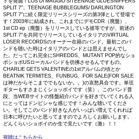
ドを発掘！LOS DI MAGGIO’S/TEENAGE GLUESNIFFERS
SPLIT 7″、TEENAGE BUBBLEGUMS/ DARLINGTON
SPLIT 7″に続く限定リリースシリーズの第3弾として登場で
す！2003年に結成され、これまでにデモCDR（廃盤）、
1st CD ep（廃盤）をリリースしている彼等ですが、前述の
SPLIT 7″を共同でリリースしているイタリアのVIRTUAL
LOSER RECORDSのオーナー在籍のバンド。最初このバ
ンドを聴いた時はイタリアのバンドとは思えませんでし
た。だってこれ完全にSHREDDS、MUTANT POP的なショ
ボショボUSローカルバンドを彷彿させるんですもの。
CHARLIE GETS VALENTINEの1stアルバムの頃とか
BEATNIK TERMITES、FUNBUG、FOR SALE(FOR SALE
は神だからそこまででもないか。。)の哀愁具合です。単弦
ギターもすさまじくショッボイです（笑）。このバンド普
段、当WEBサイトの怪盤紹介バンドを好きでいてくれる人
にとってはドンピシャな感じです！みんな聴いてくださ
い。そしてこのバンド好きな人がいっぱい増えてくれれば
日本に呼びたいと思ってますのでよろしくお願いします。
どんくらいショボイのか生で見たいです（激）！！
視聴は
こちら
から