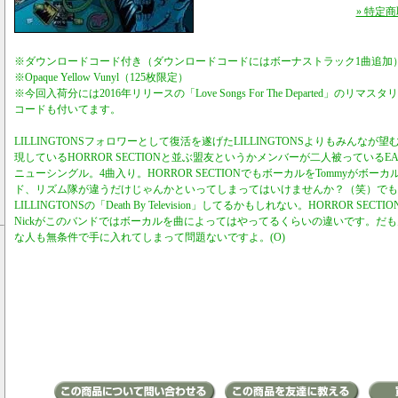
» 特定
※ダウンロードコード付き（ダウンロードコードにはボーナストラック1曲追加
※Opaque Yellow Vunyl（125枚限定）
※今回入荷分には2016年リリースの「Love Songs For The Departed」の
コードも付いてます。
LILLINGTONSフォロワーとして復活を遂げたLILLINGTONSよりもみんなが望む
現しているHORROR SECTIONと並ぶ盟友というかメンバーが二人被っているEATEN
ニューシングル。4曲入り。HORROR SECTIONでもボーカルをTommyがボ
ド、リズム隊が違うだけじゃんかといってしまってはいけませんか？（笑）でも
LILLINGTONSの「Death By Television」してるかもしれない。HORROR S
Nickがこのバンドではボーカルを曲によってはやってるくらいの違いです。だもんで、
な人も無条件で手に入れてしまって問題ないですよ。(O)