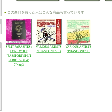
この商品を買った人はこんな商品も買っています
SPLIT PARASITES /
VARIOUS ARTISTS
VARIOUS ARTISTS
LONE WOLF
"PHASE ONE" CD
"PHASE ONE" LP
"PASSPORT SPLIT
SERIES VOL.4"
7”+mp3