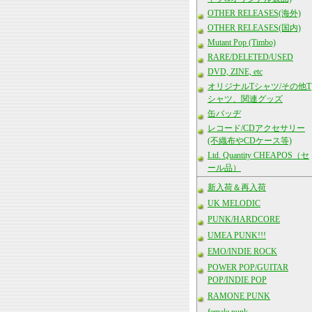
OTHER RELEASES(海外)
OTHER RELEASES(国内)
Mutant Pop (Timbo)
RARE/DELETED/USED
DVD, ZINE, etc
オリジナルTシャツ/その他T
シャツ、関連グッズ
缶バッヂ
レコード/CDアクセサリー
(不織布やCDケース等)
Ltd. Quantity CHEAPOS（セ
ール品）
新入荷＆再入荷
UK MELODIC
PUNK/HARDCORE
UMEA PUNK!!!
EMO/INDIE ROCK
POWER POP/GUITAR
POP/INDIE POP
RAMONE PUNK