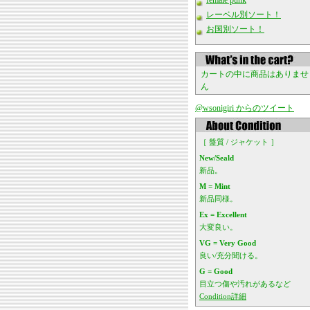
female punk
レーベル別ソート！
お国別ソート！
カートの中に商品はありませ
ん
@wsonigiri からのツイート
［ 盤質 / ジャケット ］
New/Seald
新品。
M = Mint
新品同様。
Ex = Excellent
大変良い。
VG = Very Good
良い/充分聞ける。
G = Good
目立つ傷や汚れがあるなど
Condition詳細