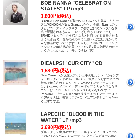
BOB NANNA "CELEBRATION
STATES" LP+mp3
1,800円(税込)
BRAIDのBob Nannaが初のソロアルバムを発表！リリー
スはPOHGOHのNew Granadaから。全編、Nannaのウ
タとアコースティックギターの響きだけのシンプルな構
成で展開されるものの、やっぱり声もメロディーも
BRAIDだもんで、心を揺さぶると同時に心を高揚させる
ような作品で、自分の頭の中では様々な光景が浮かぶそ
んな作品になっています。しかし、このレコーディング
セッションは結婚記念日であった9月7日に敢行されたと
いうのもなかなかにエモいですね（笑）
DIEALPS! "OUR CITY" CD
1,580円(税込)
New Granadaが現在大プッシュ中の地元タンパのインデ
ィーロックバンドの1stアルバム。スタイルもすでにこの
時点で確立されてるんです。CMJなインディーロック
に、シューゲイズやインディーポップもミックスしたサ
ウンドは、1ローカルバンドレベルじゃないですね。
PolyvinylリリースやTopshelfリリースのインディーロッ
ク好きな人は、確実にこのバンドはアンテナに引っかか
るはずですよ。
LAPECHE "BLOOD IN THE
WATER" LP+mp3
3,680円(税込)
ブルックリン出身の女性ボーカルインディーロックバン
ドの2ndアルバム。レコーディングとプロデュースはJ