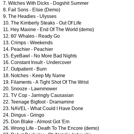
7. Witches With Dicks - Dogshit Summer
8. Fail Sons - Elsie (Demo)
9. The Headies - Ulysses
10. The Kimberly Steaks - Out Of Life
11. Hey Maxine - End Of The World (demo)
12. 60' Whales - Ready Go
13. Crimps - Weekends
14. Peachier - Peachier
15. EyeBawl - No More Bad Nights
16. Constant Insult - Undercover
17. Outpatient - Burn
18. Notches - Keep My Name
19. Filaments - A Tight Shot Of The Wrist
20. Snooze - Lawnmower
21. TV Cop - Jarringly Causasian
22. Teenage Bigfoot - Dramamine
23. NAVEL - What Could I Have Done
24. Dingus - Gringo
25. Don Blake - Almost Got 'Em
26. Wrong Life - Death To The Encore (demo)