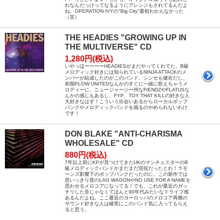
れなんだっけってなるようにアレンジもされてるんだよ
ね。OPERATION IVYの"Big City"最初わかんなかった
（笑）
THE HEADIES "GROWING UP IN
THE MULTIVERSE" CD
1,280円(税込)
いやっほーーーーHEADIESがまだやってくれてた。B級
メロディック好きには知られているNINJA ATTACKのメ
ンバーが結成したのがこのバンド。シンセも健在だし、
初期PLOW UNITEDなんかのすぐに一緒に歌えちゃうメ
ロディーに、ニュージャージー州なFIENDZやFLATUSな
んかの感じもあるし、FYP、TOY THAT KILLの好きな人
大好きなはず！こういう出会いあるからローカルポップ
パンクやメロディックバンドを掘るのやめられないわけ
です！
DON BLAKE "ANTI-CHARISMA
WHOLESALE" CD
880円(税込)
7年以上前にKPが見つけてきたUKのマンチェスターのB
級メロディックバンドがまだまだ現役だったとわ！ラモ
ーンズ影響下のポップパンクだったのに、この新作では
思いっきり昔のLAG WAGONやNO USE FOR A NAMEを
思わせるメロコアになってる！でも、これが最近のガッ
チリした音じゃなくてほんと90年代みたいなドライブ感
あるんだよね。ここ最近のヨーロッパのメロコア再燃の
サウンド好きな人は確実にこのバンド気に入ってもらえ
ると思う。