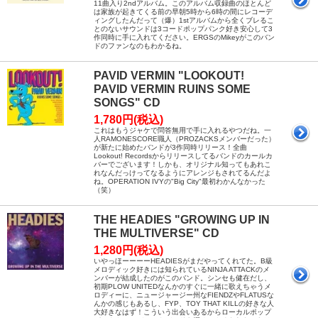
11曲入り2ndアルバム。このアルバム収録曲のほとんど
は家族が起きてくる前の早朝5時から6時の間にレコーデ
ィングしたんだって（爆）1stアルバムから全くブレるこ
とのないサウンドは3コードポップパンク好き安心して3
作同時に手に入れてください。ERGSのMikeyがこのバン
ドのファンなのもわかるね。
PAVID VERMIN "LOOKOUT!
PAVID VERMIN RUINS SOME
SONGS" CD
1,780円(税込)
これはもうジャケで問答無用で手に入れるやつだね。一
人RAMONESCORE職人（PROZACKSメンバーだった）
が新たに始めたバンドが3作同時リリース！全曲
Lookout! Recordsからリリースしてるバンドのカールカ
バーでございます！しかも、オリジナル知ってもあれこ
れなんだっけってなるようにアレンジもされてるんだよ
ね。OPERATION IVYの"Big City"最初わかんなかった
（笑）
THE HEADIES "GROWING UP IN
THE MULTIVERSE" CD
1,280円(税込)
いやっほーーーーHEADIESがまだやってくれてた。B級
メロディック好きには知られているNINJA ATTACKのメ
ンバーが結成したのがこのバンド。シンセも健在だし、
初期PLOW UNITEDなんかのすぐに一緒に歌えちゃうメ
ロディーに、ニュージャージー州なFIENDZやFLATUSな
んかの感じもあるし、FYP、TOY THAT KILLの好きな人
大好きなはず！こういう出会いあるからローカルポップ