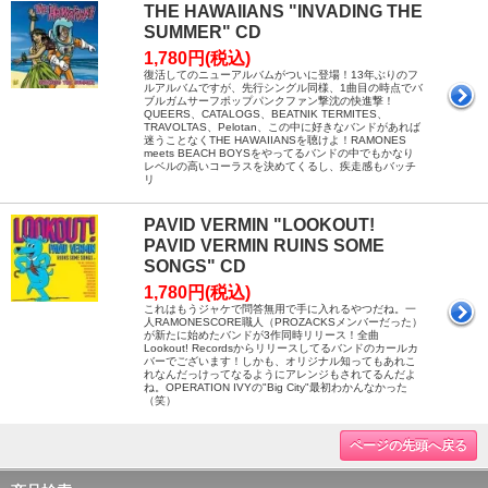
THE HAWAIIANS "INVADING THE
SUMMER" CD
1,780円(税込)
復活してのニューアルバムがついに登場！13年ぶりのフ
ルアルバムですが、先行シングル同様、1曲目の時点でバ
ブルガムサーフポップパンクファン撃沈の快進撃！
QUEERS、CATALOGS、BEATNIK TERMITES、
TRAVOLTAS、Pelotan、この中に好きなバンドがあれば
迷うことなくTHE HAWAIIANSを聴けよ！RAMONES
meets BEACH BOYSをやってるバンドの中でもかなり
レベルの高いコーラスを決めてくるし、疾走感もバッチ
リ
PAVID VERMIN "LOOKOUT!
PAVID VERMIN RUINS SOME
SONGS" CD
1,780円(税込)
これはもうジャケで問答無用で手に入れるやつだね。一
人RAMONESCORE職人（PROZACKSメンバーだった）
が新たに始めたバンドが3作同時リリース！全曲
Lookout! Recordsからリリースしてるバンドのカールカ
バーでございます！しかも、オリジナル知ってもあれこ
れなんだっけってなるようにアレンジもされてるんだよ
ね。OPERATION IVYの"Big City"最初わかんなかった
（笑）
ページの先頭へ戻る