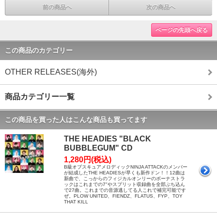
前の商品へ
次の商品へ
ページの先頭へ戻る
この商品のカテゴリー
OTHER RELEASES(海外)
商品カテゴリー一覧
この商品を買った人はこんな商品も買ってます
THE HEADIES "BLACK
BUBBLEGUM" CD
1,280円(税込)
B級オブスキュアメロディックNINJA ATTACKのメンバー
が結成したTHE HEADIESが早くも新作ドン！！12曲は
新曲で、こっからのフィジカルオンリーのボーナストラ
ックはこれまでの7"やスプリット収録曲を全部ぶち込ん
で27曲。これまでの音源逃してる人これで補完可能です
ぜ。PLOW UNITED、FIENDZ、FLATUS、FYP、TOY
THAT KILL