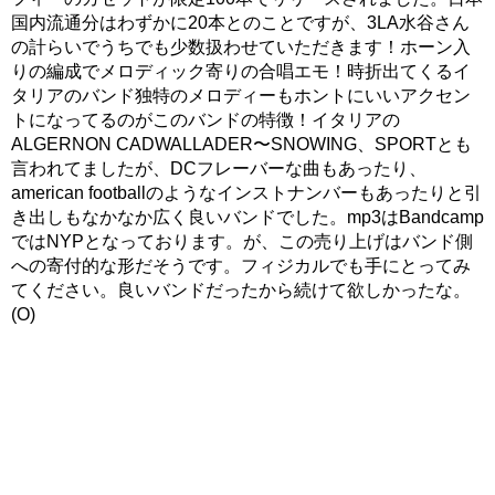
国内流通分はわずかに20本とのことですが、3LA水谷さん
の計らいでうちでも少数扱わせていただきます！ホーン入
りの編成でメロディック寄りの合唱エモ！時折出てくるイ
タリアのバンド独特のメロディーもホントにいいアクセン
トになってるのがこのバンドの特徴！イタリアの
ALGERNON CADWALLADER〜SNOWING、SPORTとも
言われてましたが、DCフレーバーな曲もあったり、
american footballのようなインストナンバーもあったりと引
き出しもなかなか広く良いバンドでした。mp3はBandcamp
ではNYPとなっております。が、この売り上げはバンド側
への寄付的な形だそうです。フィジカルでも手にとってみ
てください。良いバンドだったから続けて欲しかったな。
(O)