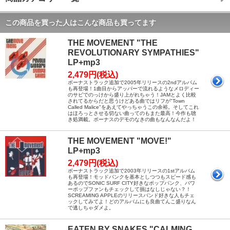
この商品を買った人はこんな商品も買ってます
THE MOVEMENT "THE
REVOLUTIONARY SYMPATHIES"
LP+mp3
2,479円(税込)
ボーナストラック追加で2005年リリースの2ndアルバム
も再登場！1曲目からアッパーで流れるようなメロディー
のサビでのっけから盛り上がれちゃう！JAMとよく比較
されてるからだと思うけどある曲ではリフが"Town
Called Malice"をあえてやっちゃうこの余裕。そしてこれ
はほろっとさせる切ない曲ってのもまた最高！今作も聴
き処満載。ボーナスのデモのなきの曲もなんなんだよ！
THE MOVEMENT "MOVE!"
LP+mp3
2,479円(税込)
ボーナストラック追加で2003年リリースの1stアルバム
も再登場！モッドパンクを基本としつつもスピード感も
あるのでSONIC SURF CITY好きなポップパンク、パワ
ーポップファンもチェックして損はなしじゃない？！
SCREAMING APPLEのリリースバンド好きな人もチェ
ックしてみてよ！どのアルバムにも良曲てんこ盛りなん
で逃しちゃダメよ。
EATEN BY SNAKES "CALMING