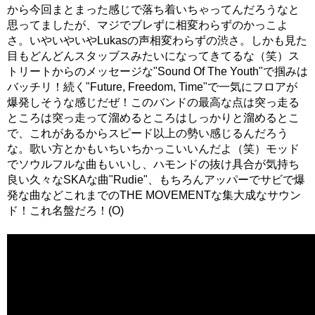
から今回まとまった感じで落ち着いちゃってんだろうなと
思ってましたが、マジでブレずに相変わらずのかっこよ
さ。いやいやいやLukasの声相変わらずの渋さ。しかも見た
目もどんどんスタッブスみたいになってきてるな（笑）ス
トリートからのメッセージな"Sound Of The Youth"で掴みは
バッチリ！続く"Future, Freedom, Time"で一気にフロアが
爆発しそうな感じだぜ！このバンドの最高な点は突っ走る
ところは突っ走って溜めるところはしっかりと溜めるとこ
で、これがあるからスピード以上の勢い感じるんだろう
な。歌い方とかもいちいちかっこいいんだよ（笑）モッド
でソウルフルな曲もいいし、ハモンドの抜け具合が気持ち
良い久々なSKAな曲"Rudie"、もちろんアッパーでサビで爆
発な曲などこれまでのTHE MOVEMENTな集大成なサウン
ド！これ名盤だろ！(O)