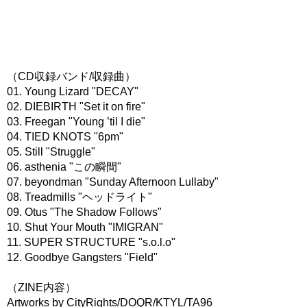
（CD収録バンド/収録曲）
01. Young Lizard "DECAY"
02. DIEBIRTH "Set it on fire"
03. Freegan "Young ’til I die"
04. TIED KNOTS "6pm"
05. Still "Struggle"
06. asthenia "この瞬間"
07. beyondman "Sunday Afternoon Lullaby"
08. Treadmills "ヘッドライト"
09. Otus "The Shadow Follows"
10. Shut Your Mouth "IMIGRAN"
11. SUPER STRUCTURE "s.o.l.o"
12. Goodbye Gangsters "Field"
（ZINE内容）
Artworks by CityRights/DOQR/KTYL/TA96