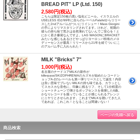
BREAD PIT" LP (Ltd. 150)
2,580円(税込)
こちらは限定150枚の黒い塩化ビニール。イスラエルの
USELESS IDが99年に自らのレーベルFalafelからリリー
スした2ndアルバムがついにリイシュー！Mass Giorgini
の手によりリマスタリングされてます。けれど、初期の
彼らの持ち味で荒さは全然薄れてないんでご安心を！と
にかく若さ爆発なんですよ。LAG WAGONにBRACKET
みたいな感じもあるけどやっぱりヨーロッパ特有のメロ
ディーセンスが最高！リリースから21年を経てついにこ
のアルバム手に入れられた！
MILK "Bricks" 7"
1,000円(税込)
名古屋のナードコアMILKの新作が
killerpass/SKIZOPHRENIAのカズキが始めたレコードシ
ョップA-Zのレーベルも第一弾リリースとして誕生！内容
は良い意味でブレないMILKの持ち味である、カラッとし
てスカスカな音色に、印象に残るリフ、そして1分程度の
ショートチューンで弾けるポップセンスを発揮した6曲。
かなりレコードを掘っていることが感じられるアレンジ
にニヤリとさせられます。これまでMILKを聴いてきた人
であれば、これこれ！となることは間違いない！
ページの先頭へ戻る
商品検索