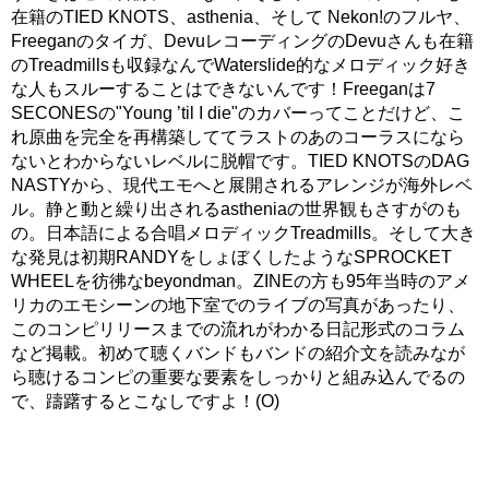
在籍のTIED KNOTS、asthenia、そして Nekon!のフルヤ、
Freeganのタイガ、DevuレコーディングのDevuさんも在籍
のTreadmillsも収録なんでWaterslide的なメロディック好き
な人もスルーすることはできないんです！Freeganは7
SECONESの"Young ’til I die"のカバーってことだけど、こ
れ原曲を完全を再構築しててラストのあのコーラスになら
ないとわからないレベルに脱帽です。TIED KNOTSのDAG
NASTYから、現代エモへと展開されるアレンジが海外レベ
ル。静と動と繰り出されるastheniaの世界観もさすがのも
の。日本語による合唱メロディックTreadmills。そして大き
な発見は初期RANDYをしょぼくしたようなSPROCKET
WHEELを彷彿なbeyondman。ZINEの方も95年当時のアメ
リカのエモシーンの地下室でのライブの写真があったり、
このコンピリリースまでの流れがわかる日記形式のコラム
など掲載。初めて聴くバンドもバンドの紹介文を読みなが
ら聴けるコンピの重要な要素をしっかりと組み込んでるの
で、躊躇するとこなしですよ！(O)