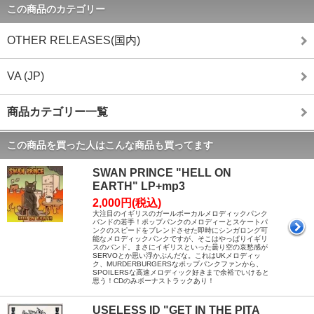
この商品のカテゴリー
OTHER RELEASES(国内)
VA (JP)
商品カテゴリー一覧
この商品を買った人はこんな商品も買ってます
SWAN PRINCE "HELL ON
EARTH" LP+mp3
2,000円(税込)
大注目のイギリスのガールボーカルメロディックパンク
バンドの若手！ポップパンクのメロディーとスケートパ
ンクのスピードをブレンドさせた即時にシンガロング可
能なメロディックパンクですが、そこはやっぱりイギリ
スのバンド。まさにイギリスといった曇り空の哀愁感が
SERVOとか思い浮かぶんだな。これはUKメロディッ
ク、MURDERBURGERSなポップパンクファンから、
SPOILERSな高速メロディック好きまで余裕でいけると
思う！CDのみボーナストラックあり！
USELESS ID "GET IN THE PITA