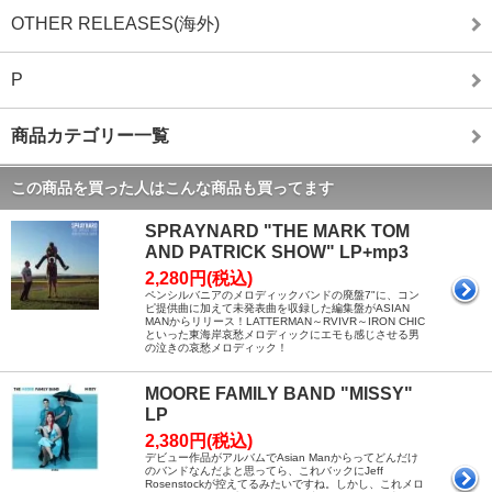
OTHER RELEASES(海外)
P
商品カテゴリー一覧
この商品を買った人はこんな商品も買ってます
SPRAYNARD "THE MARK TOM
AND PATRICK SHOW" LP+mp3
2,280円(税込)
ペンシルバニアのメロディックバンドの廃盤7"に、コン
ピ提供曲に加えて未発表曲を収録した編集盤がASIAN
MANからリリース！LATTERMAN～RVIVR～IRON CHIC
といった東海岸哀愁メロディックにエモも感じさせる男
の泣きの哀愁メロディック！
MOORE FAMILY BAND "MISSY"
LP
2,380円(税込)
デビュー作品がアルバムでAsian Manからってどんだけ
のバンドなんだよと思ってら、これバックにJeff
Rosenstockが控えてるみたいですね。しかし、これメロ