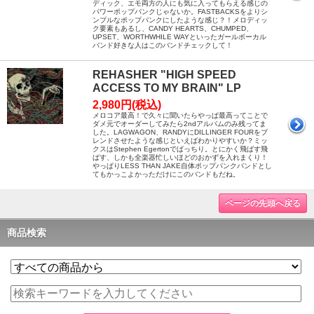
ディック、エモ両方の人にも気に入ってもらえる感じの
パワーポップパンクじゃないか。FASTBACKSをよりシ
ンプルなポップパンクにしたような感じ？！メロディッ
ク要素もあるし、CANDY HEARTS、CHUMPED、
UPSET、WORTHWHILE WAYといったガールボーカル
バンド好きな人はこのバンドチェックして！
REHASHER "HIGH SPEED
ACCESS TO MY BRAIN" LP
2,980円(税込)
メロコア最高！で久々に聞いたらやっぱ最高ってことで
ダメ元でオーダーしてみたら2ndアルバムのみ残ってま
した。LAGWAGON、RANDYにDILLINGER FOURをブ
レンドさせたような感じといえばわかりやすいか？ミッ
クスはStephen Egertonでばっちり。とにかく飛ばす飛
ばす、しかも全楽器忙しいほどのおかずを入れまくり！
やっぱりLESS THAN JAKE自体ポップパンクバンドとし
てもかっこよかっただけにこのバンドもだね。
ページの先頭へ戻る
商品検索