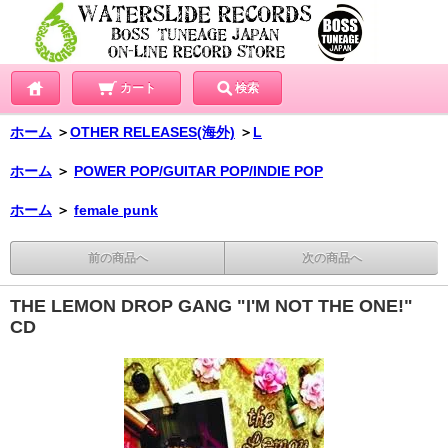
カート
検索
ホーム
＞
OTHER RELEASES(海外)
＞
L
ホーム
＞
POWER POP/GUITAR POP/INDIE POP
ホーム
＞
female punk
前の商品へ
次の商品へ
THE LEMON DROP GANG "I'M NOT THE ONE!"
CD