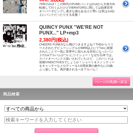
78年の2nd！この時代のPUNKバンドは2ndから大体方向
転換して行くんだけどVIBRATORSに関しては効果音等
オーバーダビングし過ぎな感もあるけど勢いは実は1st以
上にパンクだったりする名盤！
QUINCY PUNX "WE'RE NOT
PUNX..." LP+mp3
2,380円(税込)
CHEERS PUNKSなら飛びつきますよね？THDからリリ
ースされたデビューシングルがMRR誌上にてTimに絶賛
されたことで一気に世界中に知られる存在になったバン
ドの1stアルバムがついにリイシュー！なぜか日本では、
スパイキーパンクス扱いされていたけど、このバンドは
初期VINDICTIVESでしょうが！ショート＆スノッティー
をキャッチーなメロディーを1分間未満の曲中心に23曲
ぶっ放してる。再評価されるべきアルバム！
ページの先頭へ戻る
商品検索